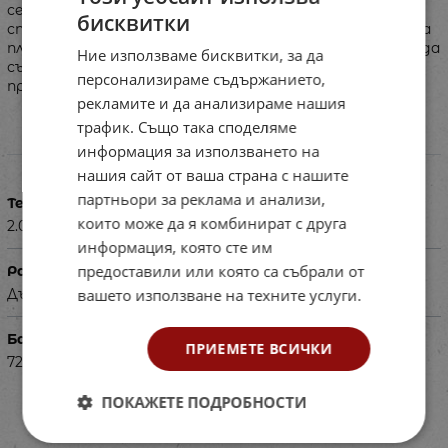
се използва както в стаята в детската градина, в
бисквитки
спортния салон или вкъщи, така и в градината или на
плажа. В комбинация с други тунели и палатки може да
Ние използваме бисквитки, за да
създаде интересни маршрути за преодоляване на
персонализираме съдържанието,
препятствия.
рекламите и да анализираме нашия
трафик. Също така споделяме
информация за използването на
Характеристики
нашия сайт от ваша страна с нашите
партньори за реклама и анализи,
Тегло в кг
които може да я комбинират с друга
2.000
информация, която сте им
предоставили или която са събрали от
Размери в см
вашето използване на техните услуги.
Дължина - 280см, Диаметър - 45см
Баркод (ISBN, UPC, др.)
ПРИЕМЕТЕ ВСИЧКИ
72322198
ПОКАЖЕТЕ ПОДРОБНОСТИ