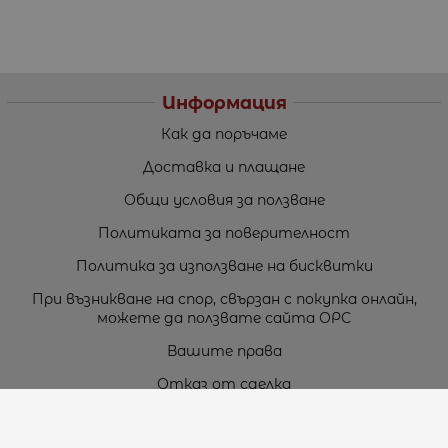
Информация
Как да поръчаме
Доставка и плащане
Общи условия за ползване
Политиката за поверителност
Политика за използване на бисквитки
При възникване на спор, свързан с покупка онлайн,
можете да ползвате сайта ОРС
Вашите права
Отказ от сделка
За нас