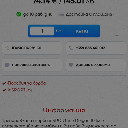
74.14
€
145.01
лв.
/
до 10 раб. дни
Доставка и плащане
бр.
КУПИ
+359 885 461 012
БЪРЗА ПОРЪЧКА
НАПРАВИ ЗАПИТВАНЕ
ДОБАВИ В ЛЮБИМИ
Пособия за борба
inSPORTline
Информация
Тренировъчна торба inSPORTline Delyan 10 кг е
алтернатива на дъмбели и ви дава възможност да