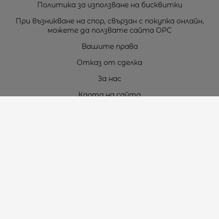
Политика за използване на бисквитки
При възникване на спор, свързан с покупка онлайн,
можете да ползвате сайта ОРС
Вашите права
Отказ от сделка
За нас
Карта на сайта
Контакти
Контакти
„ТЕОДОРОС” ЕООД
Стара Загора (6000)
кв. Индустриален
ул. Пружинна №9, магазин №10
тел.:
+359 42 264 176
GSM:
+359 885 461 012
GSM:
+359 898 850 399