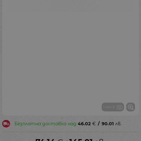
1 от 3
Безплатна доставка над
46.02
€
/
90.01
лв.