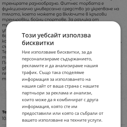
тренирате разнообразно. Фитнес торбата е
функционално универсално средство за укрепване на
тялото, което можете да включите в кръгови
тренировки, бойни спортове. За разлика от
традиционните тренировки с тежести, при
упражнения с торба за тренировки активирате
Този уебсайт използва
всички мускулни влакна, включително и дълбоките,
което води до равномерно укрепване на цялото тяло,
бисквитки
сърдечно-съдовата система и белите дробове.
Ние използваме бисквитки, за да
Техническо описание: • Универсална тренировъчна
торба; • Подходяща за функционални тренировки; •
персонализираме съдържанието,
Подходяща за трениране на бойни спортове; • Здрави
рекламите и да анализираме нашия
двойни шевове; • Материал: PVC, PP пяна; • Пълнеж:
трафик. Също така споделяме
пясък с високо съдържание на желязо; • Калибрирана по
информация за използването на
тегло; • Тегло: 10 кг.
нашия сайт от ваша страна с нашите
партньори за реклама и анализи,
Характеристики
които може да я комбинират с друга
информация, която сте им
Тегло в кг
предоставили или която са събрали от
10.000
вашето използване на техните услуги.