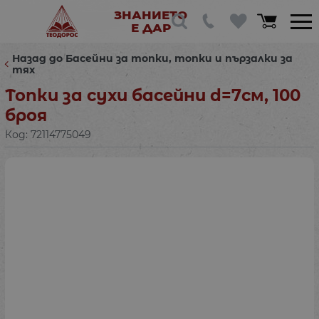
ЗНАНИЕТО
Е ДАР
Назад до Басейни за топки, топки и пързалки за
тях
Топки за сухи басейни d=7см, 100
броя
Код:
72114775049