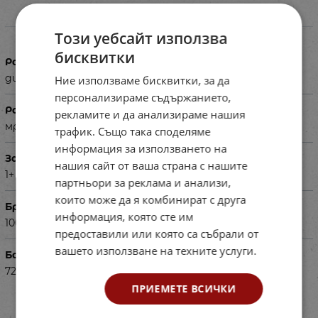
Характеристики
Този уебсайт използва
бисквитки
Размери в см
диаметър - 7
Ние използваме бисквитки, за да
персонализираме съдържанието,
Размери на опаковката в см
рекламите и да анализираме нашия
мрежа-32х63
трафик. Също така споделяме
информация за използването на
За деца на възраст
нашия сайт от ваша страна с нашите
1+
партньори за реклама и анализи,
които може да я комбинират с друга
Брой части
информация, която сте им
100
предоставили или която са събрали от
вашето използване на техните услуги.
Баркод (ISBN, UPC, др.)
72114775049
ПРИЕМЕТЕ ВСИЧКИ