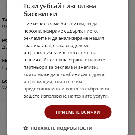
Характеристики
Този уебсайт използва
бисквитки
Тегло в кг
Ние използваме бисквитки, за да
0.440
персонализираме съдържанието,
рекламите и да анализираме нашия
Размери в см
трафик. Също така споделяме
Диаметър - 22см
информация за използването на
нашия сайт от ваша страна с нашите
Материал
партньори за реклама и анализи,
Гума
които може да я комбинират с друга
информация, която сте им
Баркод (ISBN, UPC, др.)
722433261
предоставили или която са събрали от
вашето използване на техните услуги.
ПРИЕМЕТЕ ВСИЧКИ
ПОКАЖЕТЕ ПОДРОБНОСТИ