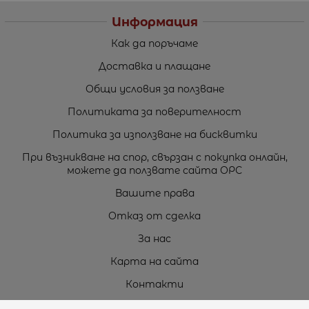
Информация
Как да поръчаме
Доставка и плащане
Общи условия за ползване
Политиката за поверителност
Политика за използване на бисквитки
При възникване на спор, свързан с покупка онлайн,
можете да ползвате сайта ОРС
Вашите права
Отказ от сделка
За нас
Карта на сайта
Контакти