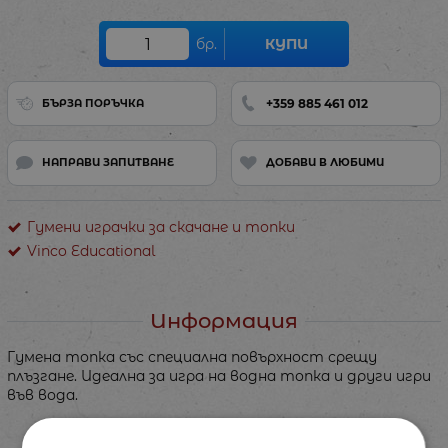
бр.
КУПИ
+359 885 461 012
БЪРЗА ПОРЪЧКА
НАПРАВИ ЗАПИТВАНЕ
ДОБАВИ В ЛЮБИМИ
Гумени играчки за скачане и топки
Vinco Educational
Информация
Гумена топка със специална повърхност срещу
плъзгане. Идеална за игра на водна топка и други игри
във вода.