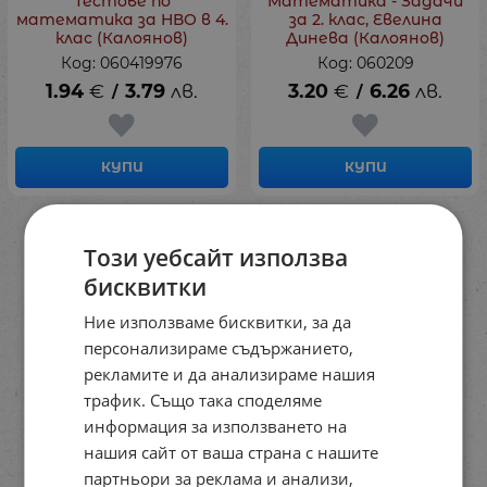
Тестове по
Математика - Задачи
математика за НВО в 4.
за 2. клас, Евелина
клас (Калоянов)
Динева (Калоянов)
Код: 060419976
Код: 060209
1.94
€
3.79
лв.
3.20
€
6.26
лв.
/
/
КУПИ
КУПИ
На страница по:
Този уебсайт използва
бисквитки
Ние използваме бисквитки, за да
персонализираме съдържанието,
рекламите и да анализираме нашия
трафик. Също така споделяме
информация за използването на
нашия сайт от ваша страна с нашите
партньори за реклама и анализи,