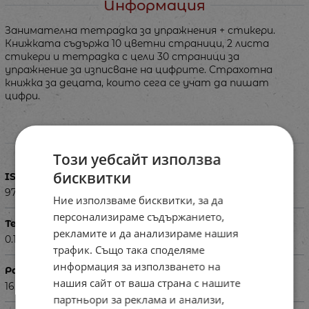
Информация
Занимателна тетрадка за упражнения + стикери.
Книжката съдържа 10 цветни страници, 2 листа
стикери и тетрадка с цели 30 страници за
упражнение за изписване на цифрите. Страхотна
книжка за децата, които сега се учат да пишат
цифри.
Характеристики
Този уебсайт използва
бисквитки
ISBN
9789543611775
Ние използваме бисквитки, за да
персонализираме съдържанието,
Тегло в кг
рекламите и да анализираме нашия
0.155
трафик. Също така споделяме
информация за използването на
Размери в см
нашия сайт от ваша страна с нашите
16.5 х 23.5
партньори за реклама и анализи,