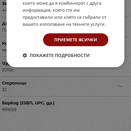
които може да я комбинират с друга
За деца на възраст
информация, която сте им
4+
предоставили или която са събрали от
Допълнителна информация
вашето използване на техните услуги.
Поредица - Азбука и цифри със стикери
ПРИЕМЕТЕ ВСИЧКИ
Корица
мека
ПОКАЖЕТЕ ПОДРОБНОСТИ
Издадена
2010г.
Страници
32
Баркод (ISBN, UPC, др.)
991659