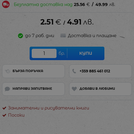
Безплатна доставка над
25.56
€
/
49.99
лв.
2.51
€
4.91
лв.
/
до 7 раб. дни
Доставка и плащане
бр.
КУПИ
+359 885 461 012
БЪРЗА ПОРЪЧКА
НАПРАВИ ЗАПИТВАНЕ
ДОБАВИ В ЛЮБИМИ
Занимателни и рисувателни книги
Посоки