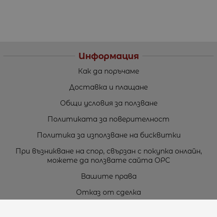
Информация
Как да поръчаме
Доставка и плащане
Общи условия за ползване
Политиката за поверителност
Политика за използване на бисквитки
При възникване на спор, свързан с покупка онлайн,
можете да ползвате сайта ОРС
Вашите права
Отказ от сделка
За нас