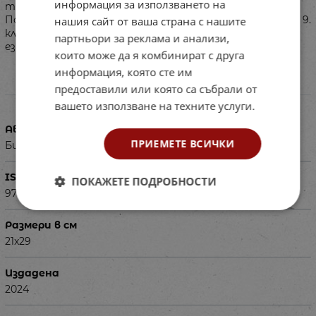
информация за използването на
търсене и подбор на информация от интернет.
Помагалото за 8. клас се ползва и като първа част за 9.
нашия сайт от ваша страна с нашите
клас при паралелки с интензивно изучаване на чужд
партньори за реклама и анализи,
език.
които може да я комбинират с друга
информация, която сте им
предоставили или която са събрали от
Характеристики
вашето използване на техните услуги.
Автор
ПРИЕМЕТЕ ВСИЧКИ
Бистра Стоименова, Кирил Славчев
ISBN
ПОКАЖЕТЕ ПОДРОБНОСТИ
9789540134864
Размери в см
21x29
Издадена
2024