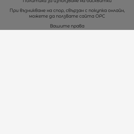
Политика за използване на бисквитки
При възникване на спор, свързан с покупка онлайн,
можете да ползвате сайта ОРС
Вашите права
Отказ от сделка
За нас
Карта на сайта
Контакти
Контакти
„ТЕОДОРОС” ЕООД
Стара Загора (6000)
кв. Индустриален
ул. Пружинна №9, магазин №10
тел.:
+359 42 264 176
GSM:
+359 885 461 012
GSM:
+359 898 850 399