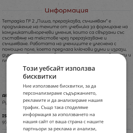
Информация
Тетрадка № 2 „Пиша, преразказва, съчинявам” е
продължение на темите от учебника за формиране на
комуникативноречеви умения, които са свързани със
съставяне на текстове чрез преразказване и
съчиняване. Работата на учениците е улеснена с
помощно поле, което предлага ключови думи и изрази,
думи с правописни особености, подпомагащи въпроси и
план за работа.
Този уебсайт използва
бисквитки
Характеристики
Ние използваме бисквитки, за да
персонализираме съдържанието,
Автор
рекламите и да анализираме нашия
Румяна Танкова
трафик. Също така споделяме
информация за използването на
ISBN
нашия сайт от ваша страна с нашите
9789540135656
партньори за реклама и анализи,