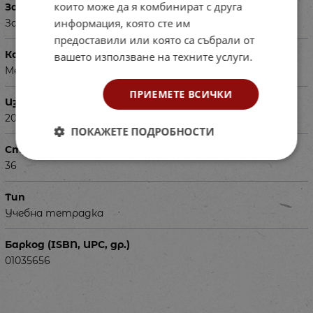
които може да я комбинират с друга
За деца на възраст
информация, която сте им
За ученици в 3 клас
предоставили или която са събрали от
Корица
вашето използване на техните услуги.
Мека
ПРИЕМЕТЕ ВСИЧКИ
Издадена
2018
ПОКАЖЕТЕ ПОДРОБНОСТИ
Страници
36
Тип
Учебна тетрадка
Баркод (ISBN, UPC, др.)
01035656