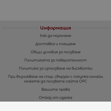
Информация
Как да поръчаме
Доставка и плащане
Общи условия за ползване
Политиката за поверителност
Политика за използване на бисквитки
При възникване на спор, свързан с покупка онлайн,
можете да ползвате сайта ОРС
Вашите права
Отказ от сделка
За нас