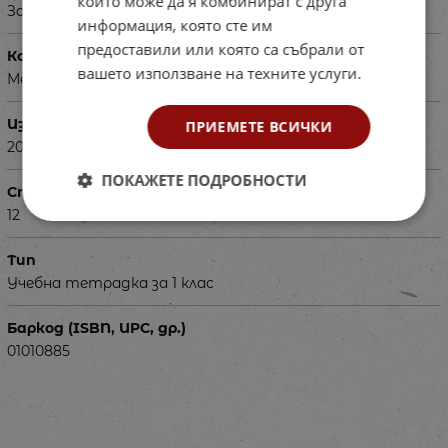
които може да я комбинират с друга
За ученици в 1 клас
информация, която сте им
предоставили или която са събрали от
Корица
вашето използване на техните услуги.
Мека
Издадена
ПРИЕМЕТЕ ВСИЧКИ
2017г.
ПОКАЖЕТЕ ПОДРОБНОСТИ
Страници
12
Тип
Учебна тетрадка за 1 клас
Баркод (ISBN, UPC, др.)
01010885