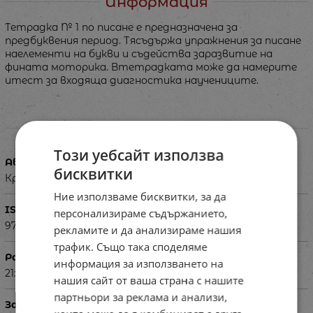
Информация
Тетрадка № 1 по писане е предназначена за
предбуквения период. Тясъдържа упражнения за писане
наелементи на букви и съдейства заразвитие на
фината моторика. Втетрадката може да намерите
итест за входяща диагностика научениците.
Характеристики
Този уебсайт използва
Автор
бисквитки
Красимира Брайкова, Донка Диварова, Росица Цанева
Ние използваме бисквитки, за да
ISBN
персонализираме съдържанието,
9789543600885
рекламите и да анализираме нашия
трафик. Също така споделяме
Размери в см
информация за използването на
21х29 см
нашия сайт от ваша страна с нашите
партньори за реклама и анализи,
За деца на възраст