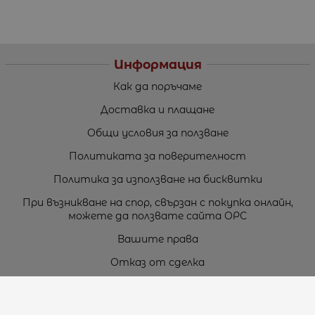
Информация
Как да поръчаме
Доставка и плащане
Общи условия за ползване
Политиката за поверителност
Политика за използване на бисквитки
При възникване на спор, свързан с покупка онлайн,
можете да ползвате сайта ОРС
Вашите права
Отказ от сделка
За нас
Карта на сайта