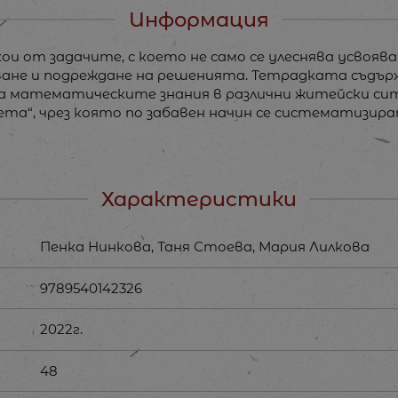
Информация
ои от задачите, с което не само се улеснява усвоя
ване и подреждане на решенията. Тетрадката съдърж
 математическите знания в различни житейски ситу
та“, чрез която по забавен начин се систематизир
Характеристики
Пенка Нинкова, Таня Стоева, Мария Лилкова
9789540142326
2022г.
48