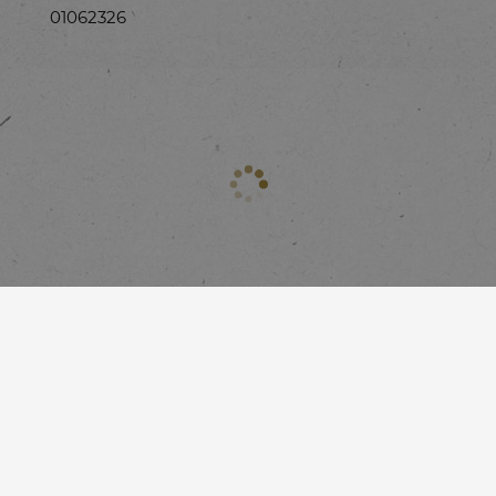
01062326