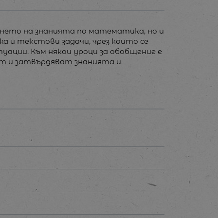
ването на знанията по математика, но и
а и текстови задачи, чрез които се
ации. Към някои уроци за обобщение е
ат и затвърдяват знанията и