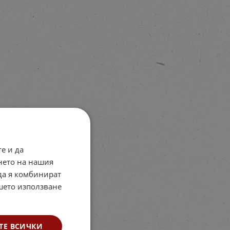
е и да
нето на нашия
 да я комбинират
ашето използване
ТЕ ВСИЧКИ