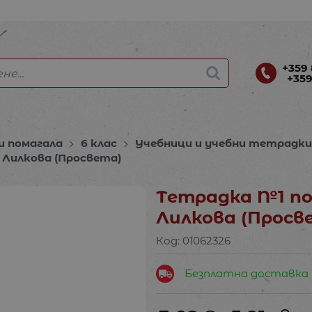
+359 
+359
и помагала
6 клас
Учебници и учебни тетрадк
 Лилкова (Просвета)
Тетрадка №1 по
Лилкова (Просв
Код:
01062326
Безплатна доставка