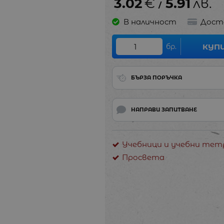
3.02
€
5.91
лв.
/
В наличност
Дост
бр.
КУП
БЪРЗА ПОРЪЧКА
НАПРАВИ ЗАПИТВАНЕ
Учебници и учебни тетр
Просвета