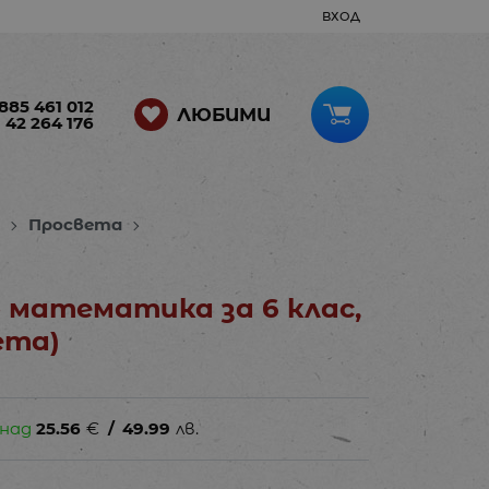
ВХОД
885 461 012
ЛЮБИМИ
 42 264 176
и
Просвета
 математика за 6 клас,
ета)
 над
25.56
€
/
49.99
лв.