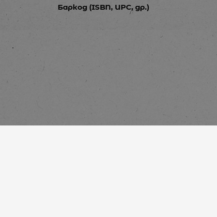
Баркод (ISBN, UPC, др.)