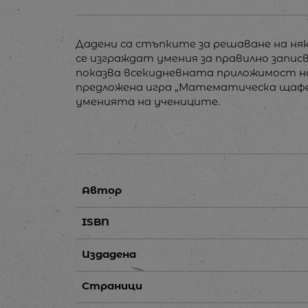
Дадени са стъпките за решаване на няк
се изграждат умения за правилно запис
показва всекидневната приложимост на
предложена игра „Математическа щафе
уменията на учениците.
Автор
ISBN
Издадена
Страници