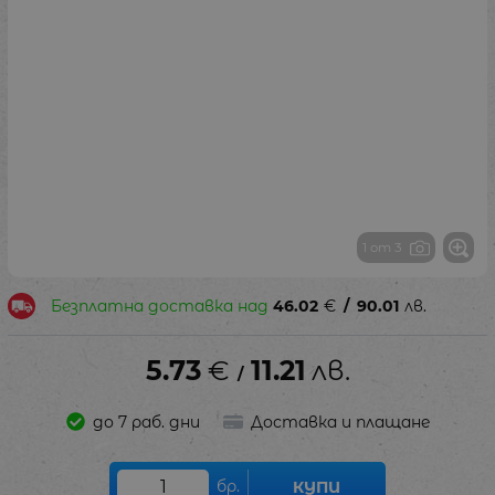
1 от 3
Безплатна доставка над
46.02
€
/
90.01
лв.
5.73
€
11.21
лв.
/
до 7 раб. дни
Доставка и плащане
бр.
КУПИ