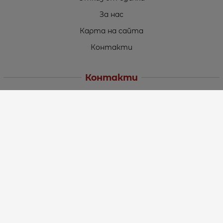
За нас
Карта на сайта
Контакти
Контакти
„ТЕОДОРОС” ЕООД
Стара Загора (6000)
кв. Индустриален
ул. Пружинна №9, магазин №10
тел.:
+359 42 264 176
GSM:
+359 885 461 012
GSM:
+359 898 850 399
e-mail:
office:at:teodoros.com
Работно време:
Понеделник до Петък - 8:30 ч. до 17:00 ч.
Събота - 10:00 ч. до 15:00 ч.
Неделя – Почивен ден