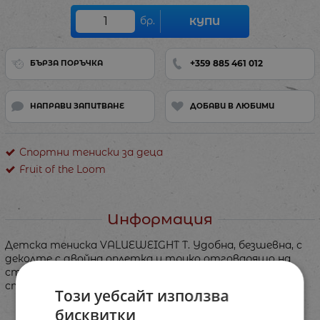
бр.
КУПИ
+359 885 461 012
БЪРЗА ПОРЪЧКА
НАПРАВИ ЗАПИТВАНЕ
ДОБАВИ В ЛЮБИМИ
Спортни тениски за деца
Fruit of the Loom
Информация
Детска тениска VALUEWEIGHT T. Удобна, безшевна, с
деколте с двойна оплетка и трико отговарящо на
стандарта Belcoro® за по - чист, по - гладък и
стабилен печат, ако желаете да сложите такъв.
Този уебсайт използва
бисквитки