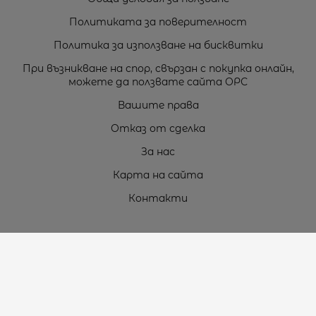
Политиката за поверителност
Политика за използване на бисквитки
При възникване на спор, свързан с покупка онлайн,
можете да ползвате сайта ОРС
Вашите права
Отказ от сделка
За нас
Карта на сайта
Контакти
Контакти
„ТЕОДОРОС” ЕООД
Стара Загора (6000)
кв. Индустриален
ул. Пружинна №9, магазин №10