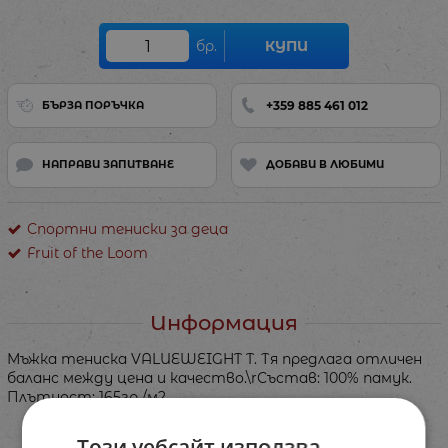
бр.
КУПИ
+359 885 461 012
БЪРЗА ПОРЪЧКА
НАПРАВИ ЗАПИТВАНЕ
ДОБАВИ В ЛЮБИМИ
Спортни тениски за деца
Fruit of the Loom
Информация
Мъжка тениска VALUEWEIGHT T. Тя предлага отличен
баланс между цена и качество.\rСъстав: 100% памук.
Плътност: 165гр./м2.
Този уебсайт използва