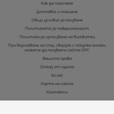
Как да поръчаме
Доставка и плащане
Общи условия за ползване
Политиката за поверителност
Политика за използване на бисквитки
При възникване на спор, свързан с покупка онлайн,
можете да ползвате сайта ОРС
Вашите права
Отказ от сделка
За нас
Карта на сайта
Контакти
Контакти