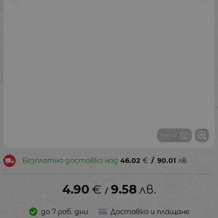
1 от 2
Безплатна доставка над
46.02
€
/
90.01
лв.
4.90
€
9.58
лв.
/
до 7 раб. дни
Доставка и плащане