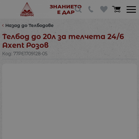
ЗНАНИЕТО
Е ДАР
Назад до Телбодове
Телбод до 20л за телчета 24/6
Axent Розов
Код:
77PE1709128-05