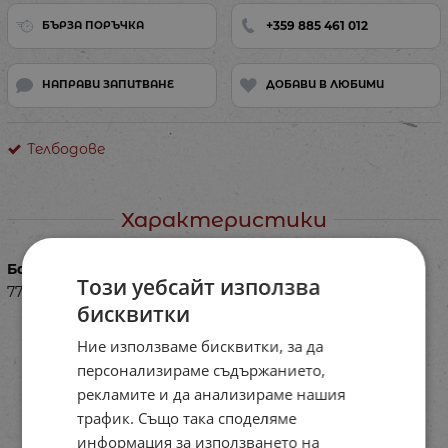
+359 885 461 012
БЪРЗА ПОРЪЧКА
НАПРАВИ ЗАПИТВАНЕ
ДОБАВИ В ЛЮБИМИ
Телбодове
Характеристики
Баркод (ISBN, UPC, др.)
Този уебсайт използва
77PE1709128-05
бисквитки
Ние използваме бисквитки, за да
персонализираме съдържанието,
рекламите и да анализираме нашия
трафик. Също така споделяме
информация за използването на