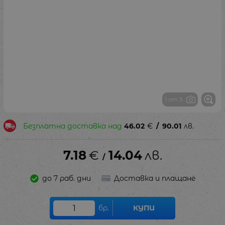
1 от 3
Безплатна доставка над
46.02
€
/
90.01
лв.
7.18
€
14.04
лв.
/
до 7 раб. дни
Доставка и плащане
бр.
КУПИ