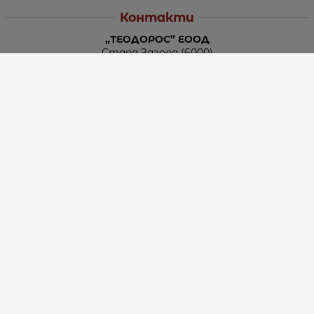
Контакти
„ТЕОДОРОС” ЕООД
Стара Загора (6000)
кв. Индустриален
ул. Пружинна №9, магазин №10
тел.:
+359 42 264 176
GSM:
+359 885 461 012
GSM:
+359 898 850 399
e-mail:
office:at:teodoros.com
Работно време:
Понеделник до Петък - 8:30 ч. до 17:00 ч.
Събота - 10:00 ч. до 15:00 ч.
Неделя – Почивен ден
Методи на плащане
Следвайте ни