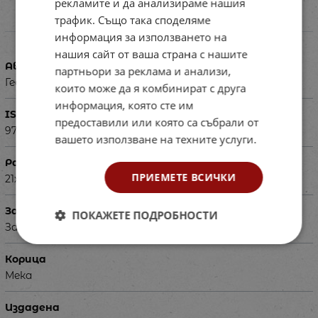
рекламите и да анализираме нашия
трафик. Също така споделяме
Характеристики
информация за използването на
нашия сайт от ваша страна с нашите
Автор
партньори за реклама и анализи,
Георги Иванов, Ангелина Калинова
които може да я комбинират с друга
информация, която сте им
ISBN
предоставили или която са събрали от
9789540132006
вашето използване на техните услуги.
Размери в см
ПРИЕМЕТЕ ВСИЧКИ
21х29 см
За деца на възраст
ПОКАЖЕТЕ ПОДРОБНОСТИ
За ученици в 1 клас
Корица
Мека
Издадена