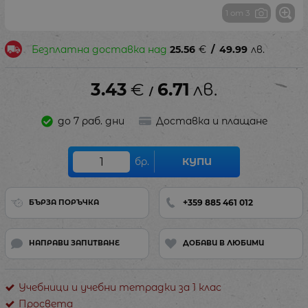
1 от 3
Безплатна доставка над
25.56
€
/
49.99
лв.
3.43
€
6.71
лв.
/
до 7 раб. дни
Доставка и плащане
бр.
КУПИ
+359 885 461 012
БЪРЗА ПОРЪЧКА
НАПРАВИ ЗАПИТВАНЕ
ДОБАВИ В ЛЮБИМИ
Учебници и учебни тетрадки за 1 клас
Просвета