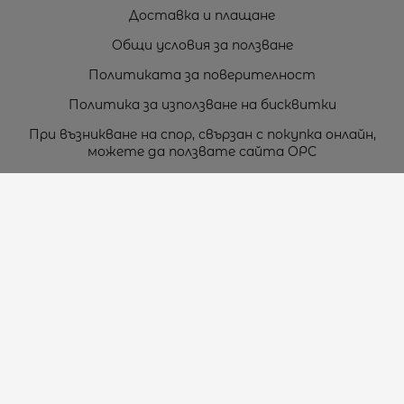
Доставка и плащане
Общи условия за ползване
Политиката за поверителност
Политика за използване на бисквитки
При възникване на спор, свързан с покупка онлайн,
можете да ползвате сайта ОРС
Вашите права
Отказ от сделка
За нас
Карта на сайта
Контакти
Контакти
„ТЕОДОРОС” ЕООД
Стара Загора (6000)