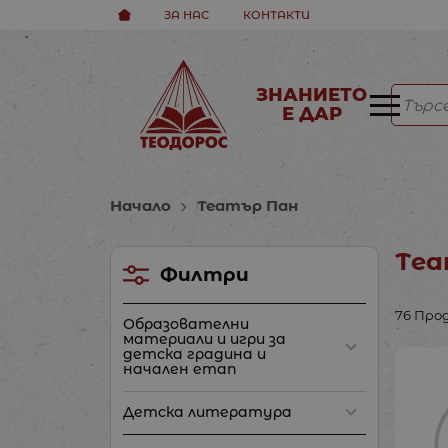
ЗА НАС
КОНТАКТИ
ЗНАНИЕТО
Е ДАР
Начало
Театър Пан
Теа
Филтри
76 Про
Образователни
материали и игри за
детска градина и
начален етап
Детска литература