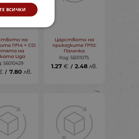
ТЕ ВСИЧКИ
ството на
Царството на
ите №14 + CD:
приказките №10:
етята на
Палечка
ката Ида
Код: 56011075
: 56010429
1.27
€
2.48
лв.
/
€
7.80
лв.
/