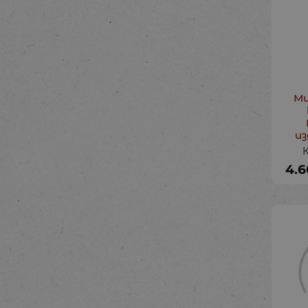
Ми
из
К
4.6