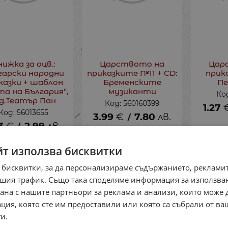
нижка за оцв.:
Царството на
Цар
гарски народни
приказките №11 + CD:
прик
казки + шаблон
Бременските
Пе
та на България“,
музиканти
Код
д.Театър Пан
Код: 560160399
1.27
Код: 56013655
3.99
€
7.80
лв.
/
3
€
2.99
лв.
/
йт използва бисквитки
 бисквитки, за да персонализираме съдържанието, рекламит
шия трафик. Също така споделяме информация за използва
рана с нашите партньори за реклама и анализи, които може
ция, която сте им предоставили или която са събрали от в
и.