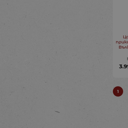
Ц
прик
Въл
3.9
1