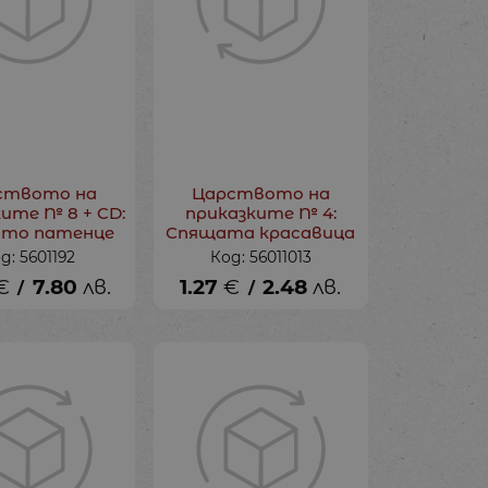
ството на
Царството на
ите № 8 + CD:
приказките № 4:
ото патенце
Спящата красавица
д: 5601192
Код: 56011013
€
7.80
лв.
1.27
€
2.48
лв.
/
/