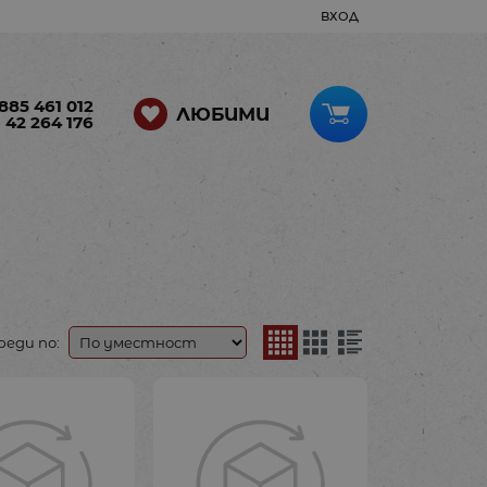
ВХОД
885 461 012
ЛЮБИМИ
 42 264 176
реди по: