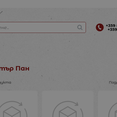
+359 
+359
тър Пан
дукта
Под