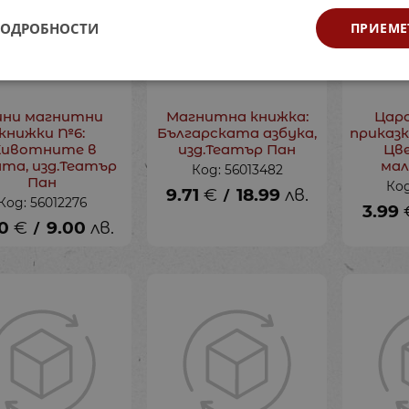
ПОДРОБНОСТИ
ПРИЕМЕ
ни магнитни
Магнитна книжка:
Цар
книжки №6:
Българската азбука,
приказк
ивотните в
изд.Театър Пан
Цв
ата, изд.Театър
мал
Код: 56013482
Пан
Код
9.71
€
18.99
лв.
/
Код: 56012276
3.99
0
€
9.00
лв.
/