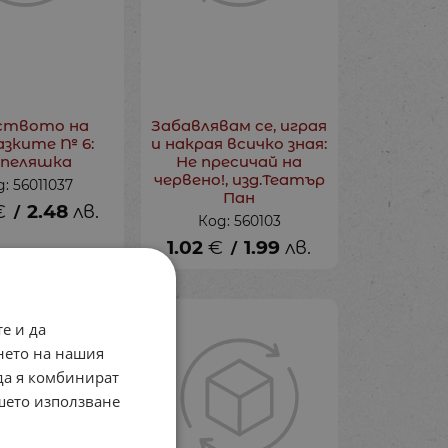
ството на
Забавлявам се, играя
азките № 6:
и накрая всичко зная:
пеляшка
Не пресичай на
червено!, изд.Театър
: 56011037
Пан
€
2.48
лв.
/
Код: 560103
1.02
€
1.99
лв.
/
е и да
нето на нашия
 да я комбинират
ашето използване