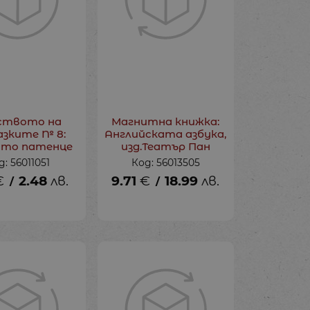
ството на
Магнитна книжка:
азките № 8:
Английската азбука,
ото патенце
изд.Театър Пан
д: 56011051
Код: 56013505
€
2.48
лв.
9.71
€
18.99
лв.
/
/