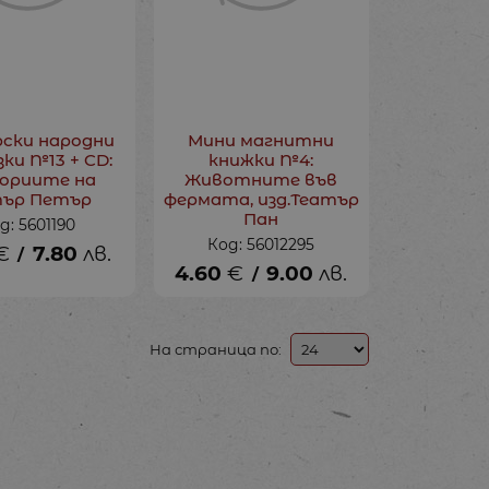
рски народни
Мини магнитни
ки №13 + CD:
книжки №4:
ориите на
Животните във
ър Петър
фермата, изд.Театър
Пан
д: 5601190
Код: 56012295
€
7.80
лв.
/
4.60
€
9.00
лв.
/
На страница по: