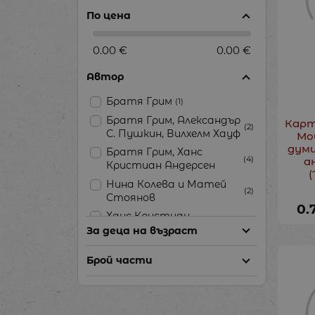
По цена
0.00 €
0.00 €
Автор
Братя Грим
(1)
Братя Грим, Александър
Карт
(2)
С. Пушкин, Вилхелм Хауф
Мо
думи
Братя Грим, Ханс
(4)
а
Кристиан Андерсен
Нина Колева и Матей
(2)
Стоянов
0.
Ханс Кристиан
(4)
Андерсен
За деца на възраст
Шарл Перо, Братя Грим,
Брой части
Ханс Кристиан
(2)
Андерсен
Шарл Перо, Ханс
(8)
Кристиан Андерсен