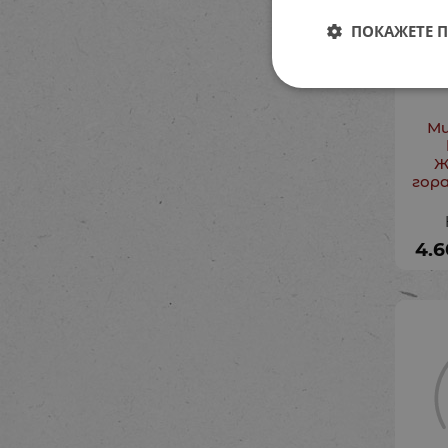
ПОКАЖЕТЕ 
Ми
Ж
гор
4.6