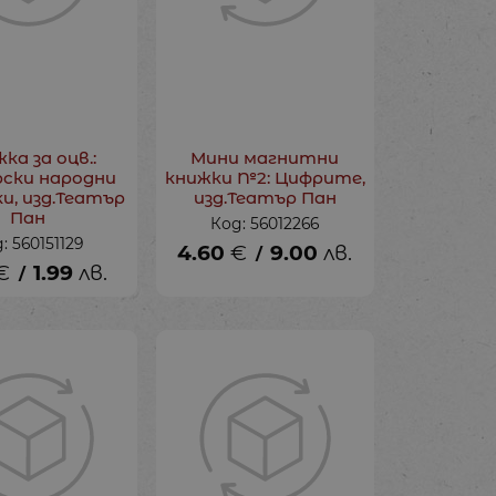
ка за оцв.:
Мини магнитни
рски народни
книжки №2: Цифрите,
и, изд.Театър
изд.Театър Пан
Пан
Код: 56012266
: 560151129
4.60
€
9.00
лв.
/
€
1.99
лв.
/