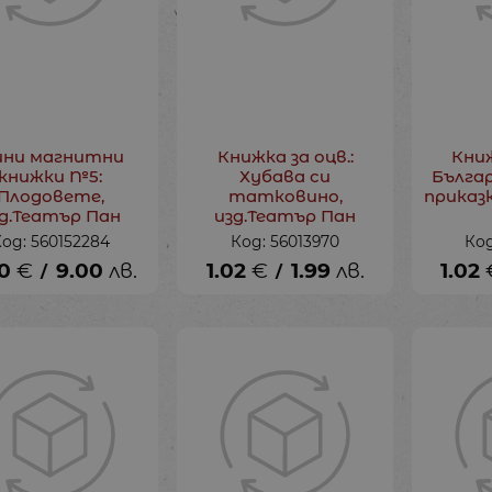
ни магнитни
Книжка за оцв.:
Книж
книжки №5:
Хубава си
Бълга
Плодовете,
татковино,
приказк
д.Театър Пан
изд.Театър Пан
од: 560152284
Код: 56013970
Код
0
€
9.00
лв.
1.02
€
1.99
лв.
1.02
/
/