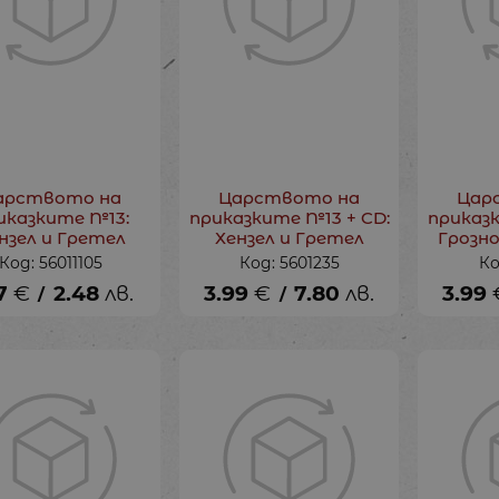
арството на
Царството на
Цар
иказките №13:
приказките №13 + CD:
приказк
нзел и Гретел
Хензел и Гретел
Грозн
Код: 56011105
Код: 5601235
Ко
7
€
2.48
лв.
3.99
€
7.80
лв.
3.99
/
/