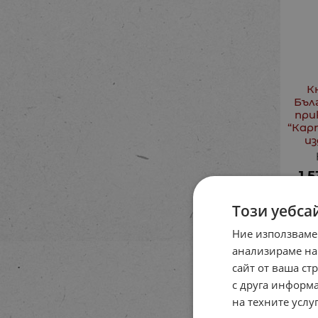
К
Бъл
при
“Кар
из
1.5
Този уебса
Ние използваме
анализираме на
сайт от ваша ст
с друга информа
на техните услуг