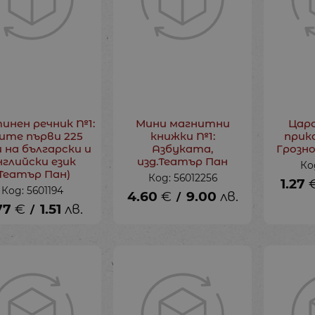
инен речник №1:
Мини магнитни
Цар
ите първи 225
книжки №1:
прик
 на български и
Азбуката,
Грозн
нглийски език
изд.Театър Пан
Ко
(Театър Пан)
Код: 56012256
1.27
Код: 5601194
4.60
€
9.00
лв.
/
77
€
1.51
лв.
/