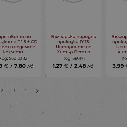
арството на
Български народни
Бълга
азките № 5 + CD:
приказки №13:
приказ
кът и седемте
Историите на
Ист
козлета
Хитър Петър
Хит
Код: 56010382
Код: 560171
Ко
9
€
7.80
лв.
1.27
€
2.48
лв.
3.99
/
/
2
3
4