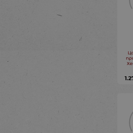
Шарл Перо, Ханс
Кристиан Андерсен,
(2)
Вилхелм Хауф
Ц
пр
Хе
1.2