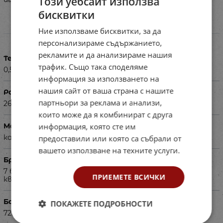
Този уебсайт използва
бисквитки
Ние използваме бисквитки, за да
Характеристики
персонализираме съдържанието,
рекламите и да анализираме нашия
Тегло в кг
трафик. Също така споделяме
0,540
информация за използването на
нашия сайт от ваша страна с нашите
Размери в см
партньори за реклама и анализи,
26,5х20х2
които може да я комбинират с друга
информация, която сте им
Материал
каучуково дърво
предоставили или която са събрали от
вашето използване на техните услуги.
Брой части
7 бр.различни геометрични фигури ,обединени в
ПРИЕМЕТЕ ВСИЧКИ
квадрат и 40бр.карти- образци с 80бр.изображения.
Баркод (ISBN, UPC, др.)
ПОКАЖЕТЕ ПОДРОБНОСТИ
725456301