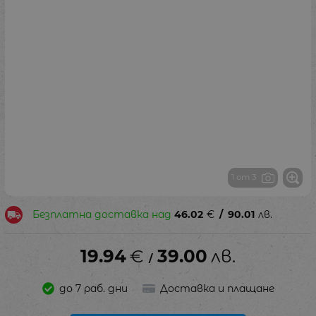
1 от 3
Безплатна доставка над
46.02
€
/
90.01
лв.
19.94
€
39.00
лв.
/
до 7 раб. дни
Доставка и плащане