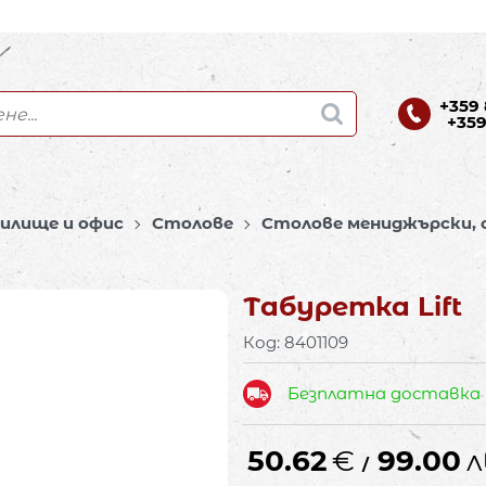
+359 
+359
чилище и офис
Столове
Столове мениджърски, 
Табуретка Lift
Код:
8401109
Безплатна доставка
50.62
€
99.00
л
/