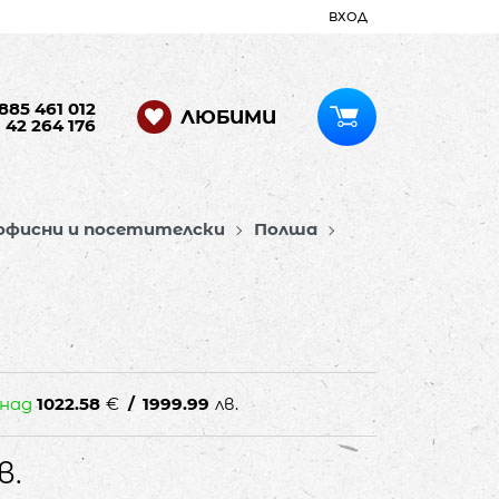
ВХОД
885 461 012
ЛЮБИМИ
 42 264 176
офисни и посетителски
Полша
 над
1022.58
€
/
1999.99
лв.
в.