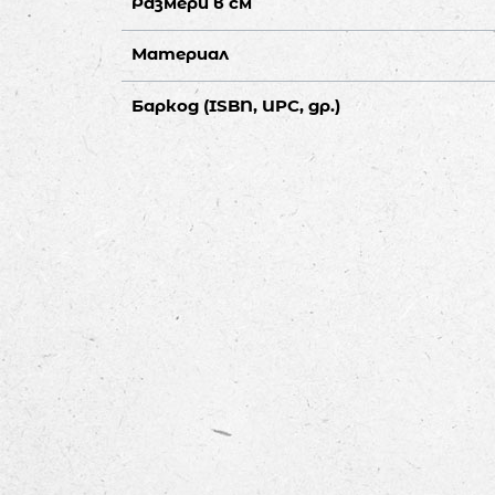
Размери в см
Материал
Баркод (ISBN, UPC, др.)