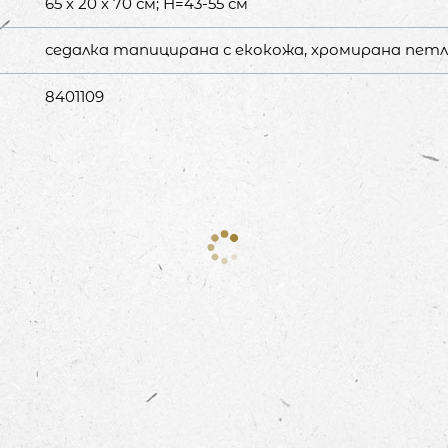
65 х 20 х 70 см; Н=43-55 см
седалка тапицирана с екокожа, хромирана петл
8401109