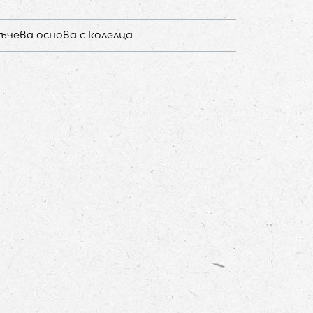
ъчева основа с колелца