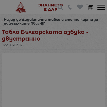
ЗНАНИЕТО
Е ДАР
Назад до Дидактични табла и стенни карти за
най-малките Авис-БГ
Табло Българската азбука -
двустранно
Код:
870302