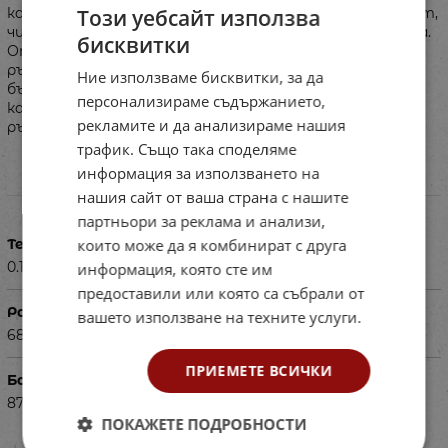
Този уебсайт използва
като с всяка буква е изобразено животно или предмет,
чието наименование започва със съответната буква.
бисквитки
От другата страна са дадени големите и малките
ръкописни букви. С помощта на таблото детето
Ние използваме бисквитки, за да
бързо ще научи мястото на всяка буква в азбуката,
персонализираме съдържанието,
както и да разпознава и пише печатните и
рекламите и да анализираме нашия
ръкописните букви.
трафик. Също така споделяме
информация за използването на
Характеристики
нашия сайт от ваша страна с нашите
партньори за реклама и анализи,
които може да я комбинират с друга
Тегло в кг
0.100
информация, която сте им
предоставили или която са събрали от
Размери в см
вашето използване на техните услуги.
68х47.5х0.1
ПРИЕМЕТЕ ВСИЧКИ
Баркод (ISBN, UPC, др.)
870302
ПОКАЖЕТЕ ПОДРОБНОСТИ