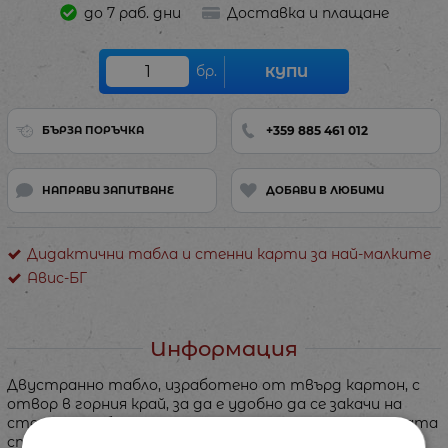
до 7 раб. дни
Доставка и плащане
бр.
КУПИ
+359 885 461 012
БЪРЗА ПОРЪЧКА
НАПРАВИ ЗАПИТВАНЕ
ДОБАВИ В ЛЮБИМИ
Дидактични табла и стенни карти за най-малките
Авис-БГ
Информация
Двустранно табло, изработено от твърд картон, с
отвор в горния край, за да е удобно да се закачи на
стената. Таблото стои право, не се огъва. От едната
странана таблото са главни и малки печатни букви,