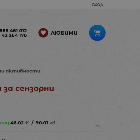
ВХОД
885 461 012
ЛЮБИМИ
 42 264 176
рни активности
за сензорни
 над
46.02
€
/
90.01
лв.