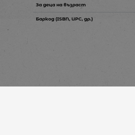
За деца на възраст
Баркод (ISBN, UPC, др.)