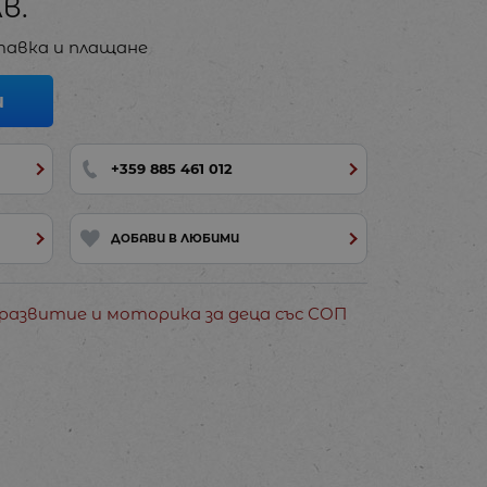
лв.
авка и плащане
И
+359 885 461 012
ДОБАВИ В ЛЮБИМИ
развитие и моторика за деца със СОП