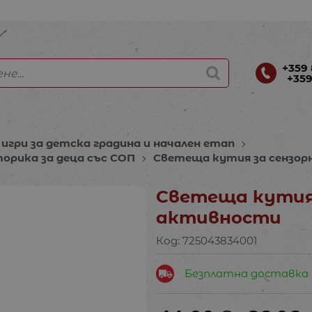
+359 
+359
игри за детска градина и начален етап
орика за деца със СОП
Светеща кутия за сензо
Светеща кутия 
активности
Код:
725043834001
Безплатна доставка