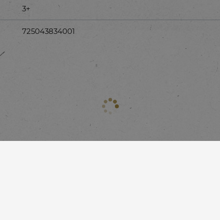
3+
725043834001