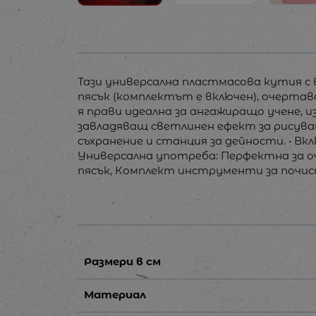
Тази универсална пластмасова кутия с в
пясък (комплектът е включен), очерта
я прави идеална за ангажиращо учене, и
завладяващ светлинен ефект за рисуван
съхранение и станция за дейности. • Вк
Универсална употреба: Перфектна за оч
пясък, Комплект инструменти за почис
Размери в см
Материал