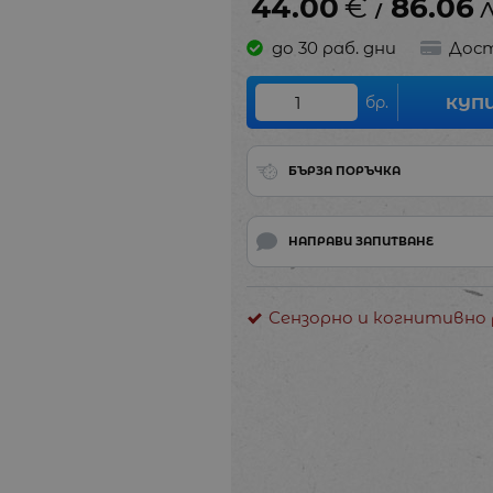
44.00
€
86.06
/
до 30 раб. дни
Дост
бр.
КУП
БЪРЗА ПОРЪЧКА
НАПРАВИ ЗАПИТВАНЕ
Сензорно и когнитивно 