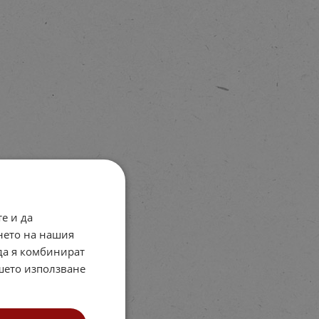
е и да
нето на нашия
 да я комбинират
ашето използване