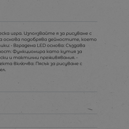
ска игра. Използвайте я за рисуване с
та основа подобрява дейностите, което
ки: • Вградена LED основа: Създава
лност: Функционира като кутия за
ески и тактилни преживявания. •
кта включва: Пясък за рисуване с
ел.