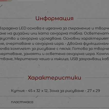
Информация
градена LED основа е идеална за съхранение и творче
ване на дизайни или като сензорна табла. Осветена
зкуство и сензорно изследване. Основни характеристи
е, очертаване и сензорна игра. • Двойна функциона
лючва комплект за рисуване с пясък: Готова за творч
ертаване, занаяти и осветена сензорна игра. Компле
тване, Мерителна чаша и лъжица, USB захранващ каб
Характеристики
Кутия - 45 x 32 x 12, Зона за рисуване - 27 х 29
пластмаса