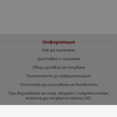
Информация
Как да поръчаме
Доставка и плащане
Общи условия за ползване
Политиката за поверителност
Политика за използване на бисквитки
При възникване на спор, свързан с покупка онлайн,
можете да ползвате сайта ОРС
Вашите права
Отказ от сделка