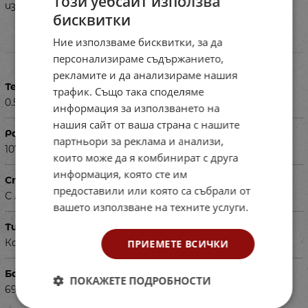
Този уебсайт използва
използвани учебници и атласи от учениците).
бисквитки
Ние използваме бисквитки, за да
Характеристики
персонализираме съдържанието,
рекламите и да анализираме нашия
Тегло в кг
трафик. Също така споделяме
0.500
информация за използването на
нашия сайт от ваша страна с нашите
Размери в см
партньори за реклама и анализи,
107х175
които може да я комбинират с друга
информация, която сте им
Специфика
предоставили или която са събрали от
С лайсни
вашето използване на техните услуги.
Тип
Карта
ПРИЕМЕТЕ ВСИЧКИ
Баркод (ISBN, UPC, др.)
ПОКАЖЕТЕ ПОДРОБНОСТИ
690270