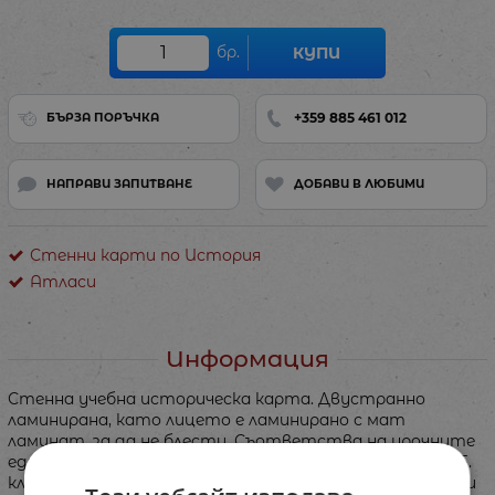
бр.
КУПИ
+359 885 461 012
БЪРЗА ПОРЪЧКА
НАПРАВИ ЗАПИТВАНЕ
ДОБАВИ В ЛЮБИМИ
Стенни карти по История
Атласи
Информация
Стенна учебна историческа карта. Двустранно
ламинирана, като лицето е ламинирано с мат
ламинат, за да не блести. Съответства на урочните
единици по история и цивилизация за класовете от 5.
клас - 12. клас (съставена е въз основа на одобрените и