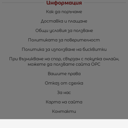
Информация
Как да поръчаме
Доставка и плащане
Общи условия за ползване
Политиката за поверителност
Политика за използване на бисквитки
При възникване на спор, свързан с покупка онлайн,
можете да ползвате сайта ОРС
Вашите права
Отказ от сделка
За нас
Карта на сайта
Контакти