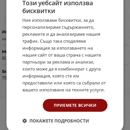
Този уебсайт използва
бисквитки
Характеристики
Ние използваме бисквитки, за да
персонализираме съдържанието,
Размери в см
рекламите и да анализираме нашия
ширина 43.5 / дължина 55
трафик. Също така споделяме
информация за използването на
Материал
нашия сайт от ваша страна с нашите
80% памук, 20% полиестер, плътност - 280гр./м2
партньори за реклама и анализи,
които може да я комбинират с друга
Баркод (ISBN, UPC, др.)
информация, която сте им
7913ID502-36-7-8
предоставили или която са събрали от
вашето използване на техните услуги.
ПРИЕМЕТЕ ВСИЧКИ
ПОКАЖЕТЕ ПОДРОБНОСТИ