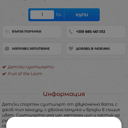
бр.
КУПИ
+359 885 461 012
БЪРЗА ПОРЪЧКА
НАПРАВИ ЗАПИТВАНЕ
ДОБАВИ В ЛЮБИМИ
Детски суитшърти
Fruit of the Loom
Информация
Детски спортен суитшърт от двуконечна вата, с
джоб тип кенгуру, с двойна качулка и връзки в същия
цвят. Суитшърта има цял метален цип и ластик на
ръкавите и талията . Подходящ за спорт или
тренировка в свободното време.