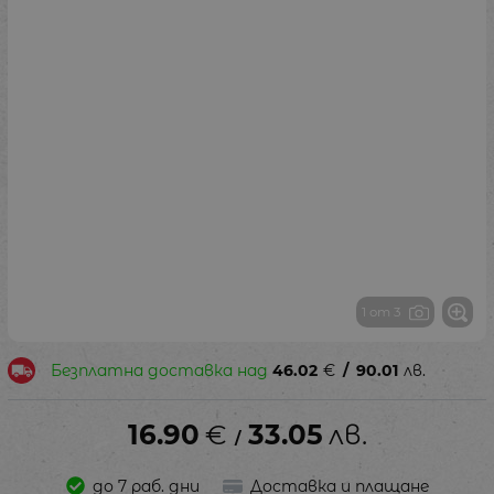
1 от 3
Безплатна доставка над
46.02
€
/
90.01
лв.
16.90
€
33.05
лв.
/
до 7 раб. дни
Доставка и плащане