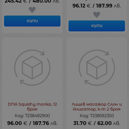
245.42
€
480.00
лв.
/
96.12
€
187.99
лв.
/
КУПИ
КУПИ
DNA Squishy топка, 12
Лицев масажор Слон и
броя
Алигатор, к-т 2 броя
Код: 7238492900
Код: 7238592350
96.00
€
187.76
лв.
31.70
€
62.00
лв.
/
/