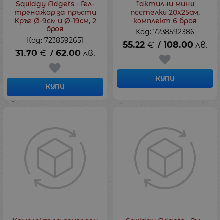
Squidgy Fidgets - Гел-
Тактилни мини
тренажор за пръсти
постелки 20x25см,
Кръг Ø-9см и Ø-19см, 2
комплект 6 броя
броя
Код: 7238592386
Код: 7238592651
55.22
€
108.00
лв.
/
31.70
€
62.00
лв.
/
КУПИ
КУПИ