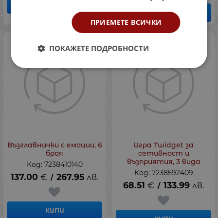
КУПИ
КУПИ
ПРИЕМЕТЕ ВСИЧКИ
ПОКАЖЕТЕ ПОДРОБНОСТИ
Възглавнички с емоции, 6
Игра Twidget за
броя
сетивност и
възприятия, 3 вида
Код: 7238410140
Код: 7238592409
137.00
€
267.95
лв.
/
68.51
€
133.99
лв.
/
КУПИ