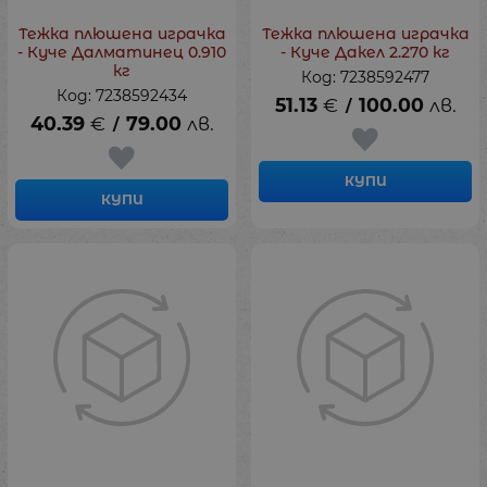
Тежка плюшена играчка
Тежка плюшена играчка
- Куче Далматинец 0.910
- Куче Дакел 2.270 кг
кг
Код: 7238592477
Код: 7238592434
51.13
€
100.00
лв.
/
40.39
€
79.00
лв.
/
КУПИ
КУПИ