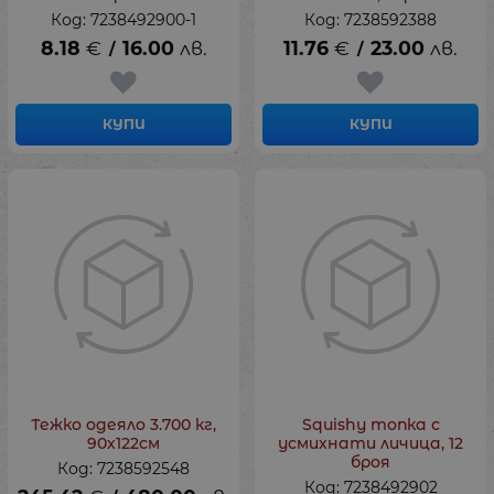
Код: 7238492900-1
Код: 7238592388
8.18
€
16.00
лв.
11.76
€
23.00
лв.
/
/
КУПИ
КУПИ
Тежко одеяло 3.700 кг,
Squishy топка с
90х122см
усмихнати личица, 12
броя
Код: 7238592548
Код: 7238492902