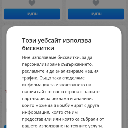
КУПИ
КУПИ
Този уебсайт използва
бисквитки
Ние използваме бисквитки, за да
персонализираме съдържанието,
рекламите и да анализираме нашия
трафик. Също така споделяме
информация за използването на
нашия сайт от ваша страна с нашите
Тежка жилетка 0.900 кг,
Squishy топка с
размер XS - червена
усмихнати личица, 1
партньори за реклама и анализи,
брой
Код: 7238592525
които може да я комбинират с друга
Код: 7238492902-1
104.30
€
203.99
лв.
/
информация, която сте им
8.18
€
16.00
лв.
/
предоставили или която са събрали от
вашето използване на техните услуги.