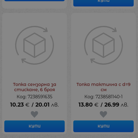
КУПИ
Топка сензорна за
Топка тактилна с d=9
стискане, 6 броя
см
Код: 7238591635
Код: 7238581140-1
10.23
€
20.01
лв.
13.80
€
26.99
лв.
/
/
КУПИ
КУПИ