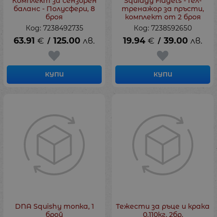
Комплект за сензорен
Squidgy Fidgets - Гел-
баланс - Полусфери, 8
тренажор за пръсти,
броя
комплект от 2 броя
Код: 7238492735
Код: 7238592650
63.91
€
125.00
лв.
19.94
€
39.00
лв.
/
/
КУПИ
КУПИ
DNA Squishy топка, 1
Тежести за ръце и крака
брой
0.110кг, 2бр.