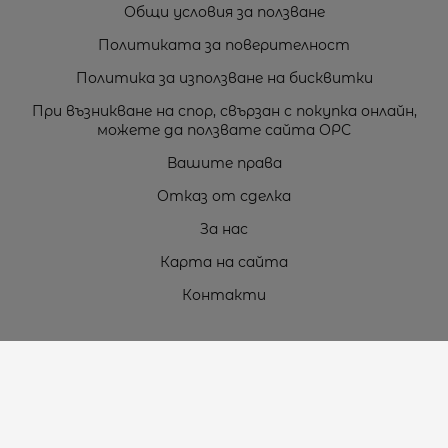
Общи условия за ползване
Политиката за поверителност
Политика за използване на бисквитки
При възникване на спор, свързан с покупка онлайн,
можете да ползвате сайта ОРС
Вашите права
Отказ от сделка
За нас
Карта на сайта
Контакти
Контакти
„ТЕОДОРОС” ЕООД
Стара Загора (6000)
кв. Индустриален
ул. Пружинна №9, магазин №10