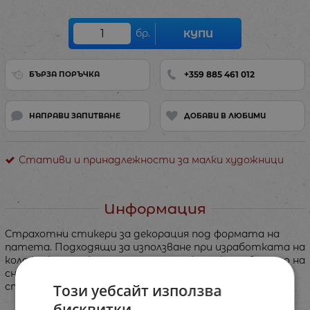
бр.
КУПИ
+359 885 461 012
БЪРЗА ПОРЪЧКА
НАПРАВИ ЗАПИТВАНЕ
ДОБАВИ В ЛЮБИМИ
Стативи и принадлежности за малки художници
Информация
Страхотни стикери за декорация под формата на
патета. Подходящи за използване при изработката на
колажи, картички, подаръци или пък за украсяването на
снимки и тетрадки.Комплектът включва общо 120
стикера в 24 дизайна.
Този уебсайт използва
бисквитки