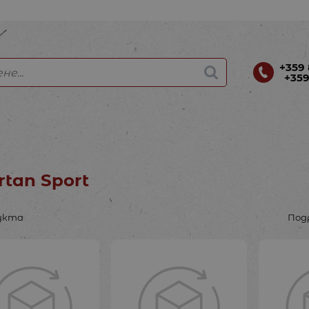
+359 
+359
rtan Sport
укта
Под