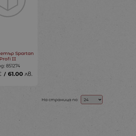
етър Spartan
Profi II
д: 851274
€
61.00
лв.
/
На страница по: