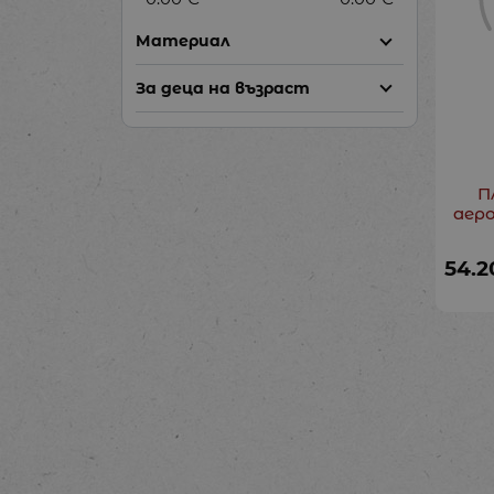
Материал
За деца на възраст
П
аеро
54.2