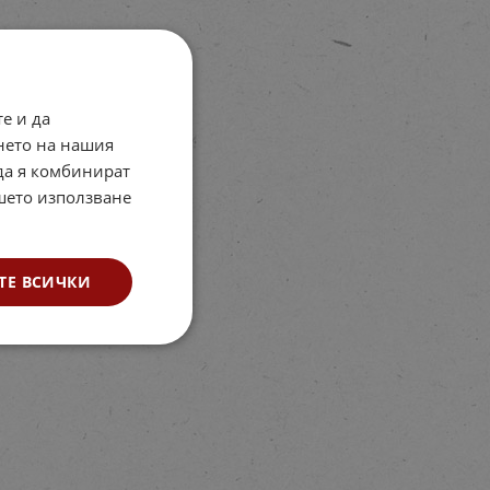
е и да
нето на нашия
 да я комбинират
ашето използване
ТЕ ВСИЧКИ