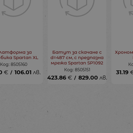
латформа за
Батут за скачане с
Хроном
бика Spartan XL
d=487 см, с предпазна
мрежа Spartan SP1092
Код: 8505160
Ко
Код: 8505151
0
€
106.01
лв.
31.19
/
423.86
€
829.00
лв.
/