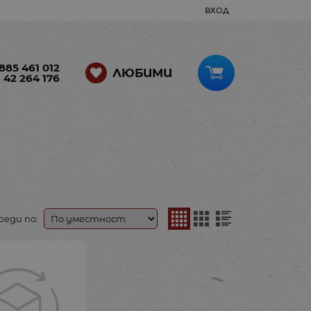
ВХОД
885 461 012
ЛЮБИМИ
 42 264 176
реди по: