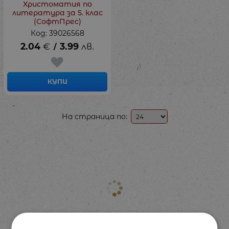
Христоматия по
литература за 5. клас
(СофтПрес)
Код: 39026568
2.04
€
3.99
лв.
/
КУПИ
На страница по: