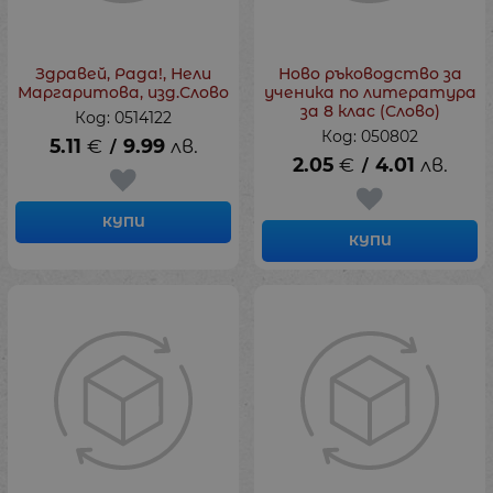
Здравей, Рада!, Нели
Ново ръководство за
Маргаритова, изд.Слово
ученика по литература
за 8 клас (Слово)
Код: 0514122
Код: 050802
5.11
€
9.99
лв.
/
2.05
€
4.01
лв.
/
КУПИ
КУПИ