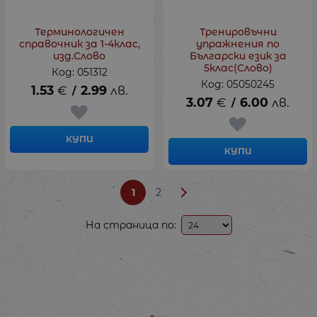
Терминологичен
Тренировъчни
справочник за 1-4клас,
упражнения по
изд.Слово
Български език за
5клас(Слово)
Код: 051312
Код: 05050245
1.53
€
2.99
лв.
/
3.07
€
6.00
лв.
/
КУПИ
КУПИ
1
2
На страница по: