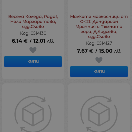
Весела Коледа, Рада!,
Малките магьосници от
Нели Маргаритова,
О-III. Дондарион
изд.Слово
Мрачния и Тъмната
гора, Д.Крусева,
Код: 0514130
изд.Слово
6.14
€
12.01
лв.
/
Код: 0514127
7.67
€
15.00
лв.
/
КУПИ
КУПИ