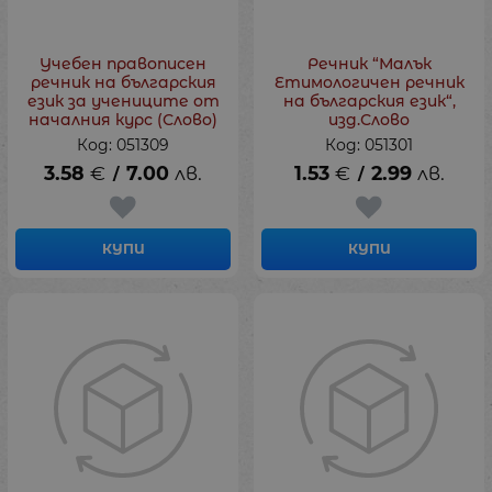
Учебен правописен
Речник “Малък
речник на българския
Етимологичен речник
език за учениците от
на българския език“,
началния курс (Слово)
изд.Слово
Код: 051309
Код: 051301
3.58
€
7.00
лв.
1.53
€
2.99
лв.
/
/
КУПИ
КУПИ