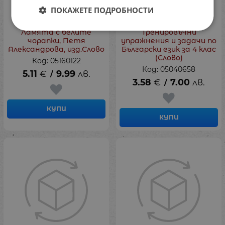
ПОКАЖЕТЕ ПОДРОБНОСТИ
Ламята с белите
Тренировъчни
чорапки, Петя
упражнения и задачи по
Александрова, изд.Слово
Български език за 4 клас
(Слово)
Код: 05160122
Код: 05040658
5.11
€
9.99
лв.
/
3.58
€
7.00
лв.
/
КУПИ
КУПИ