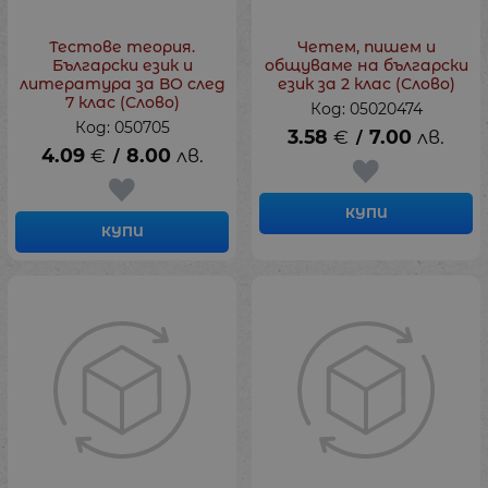
Тестове теория.
Четем, пишем и
Български език и
общуваме на български
литература за ВО след
език за 2 клас (Слово)
7 клас (Слово)
Код: 05020474
Код: 050705
3.58
€
7.00
лв.
/
4.09
€
8.00
лв.
/
КУПИ
КУПИ