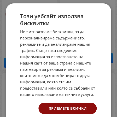
Тренировъчни
Варианти за писмена
упражнения и задачи за
проверка по Български
Този уебсайт използва
проверка по български
език за 3 клас По
бисквитки
език 1 клас, 1 част -
старата програма
предбуквен етап
(Слово)
Ние използваме бисквитки, за да
(Слово)
Код: 050301
персонализираме съдържанието,
Код: 05010061
1.53
€
2.99
лв.
/
рекламите и да анализираме нашия
1.79
€
3.50
лв.
/
трафик. Също така споделяме
информация за използването на
КУПИ
нашия сайт от ваша страна с нашите
КУПИ
партньори за реклама и анализи,
които може да я комбинират с друга
информация, която сте им
предоставили или която са събрали от
вашето използване на техните услуги.
ПРИЕМЕТЕ ВСИЧКИ