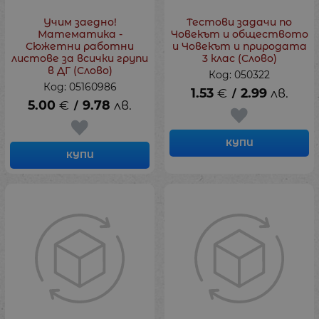
Учим заедно!
Тестови задачи по
Математика -
Човекът и обществото
Сюжетни работни
и Човекът и природата
листове за всички групи
3 клас (Слово)
в ДГ (Слово)
Код: 050322
Код: 05160986
1.53
€
2.99
лв.
/
5.00
€
9.78
лв.
/
КУПИ
КУПИ