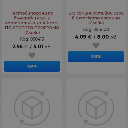
Тестови задачи по
373 комуникативни игри
български език и
в детската градина
математика за 4. клас -
(Слово)
ПО СТАРАТА ПРОГРАМА
Код: 0516108
(Слово)
4.09
€
8.00
лв.
/
Код: 050415
2.56
€
5.01
лв.
/
КУПИ
КУПИ