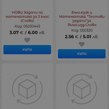
НОВИ Задачи по
Бълг.език и
математика за 3 клас
Математика “Тестови
(Слово)
задачи“за
3клас,изд.Слово
Код: 05030443
Код: 050320
3.07
€
6.00
лв.
/
2.56
€
5.01
лв.
/
КУПИ
КУПИ