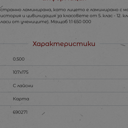
странно ламинирана, като лицето е ламинирано с ма
ория и цивилизация за класовете от 5. клас - 12. кл
аси от учениците). Мащаб 1:1 650 000
Характеристики
0.500
107х175
С лайсни
Карта
690271