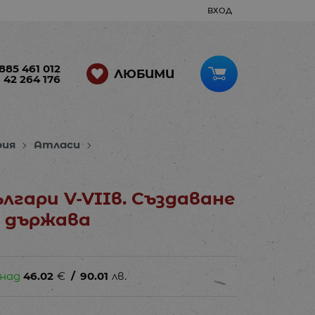
ВХОД
885 461 012
ЛЮБИМИ
 42 264 176
рия
Атласи
лгари V-VIIв. Създаване
а държава
 над
46.02
€
/
90.01
лв.