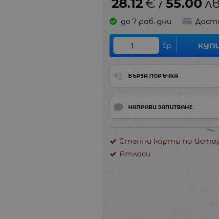
28.12
€
55.00
лв
/
до 7 раб. дни
Дост
бр.
КУП
БЪРЗА ПОРЪЧКА
НАПРАВИ ЗАПИТВАНЕ
Стенни карти по Исто
Атласи