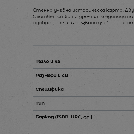
Стенна учебна историческа карта. Дву
Съответства на урочните единици по ист
одобрените и използвани учебници и атл
Тегло в кг
Размери в см
Специфика
Тип
Баркод (ISBN, UPC, др.)