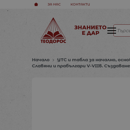
ЗА НАС
КОНТАКТИ
ЗНАНИЕТО
Е ДАР
Начало
УТС и табла за начално, осно
Славяни и прабългари V-VIIв. Създава