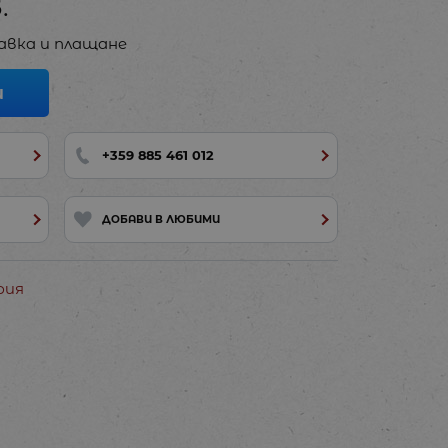
.
авка и плащане
И
+359 885 461 012
ДОБАВИ В ЛЮБИМИ
рия