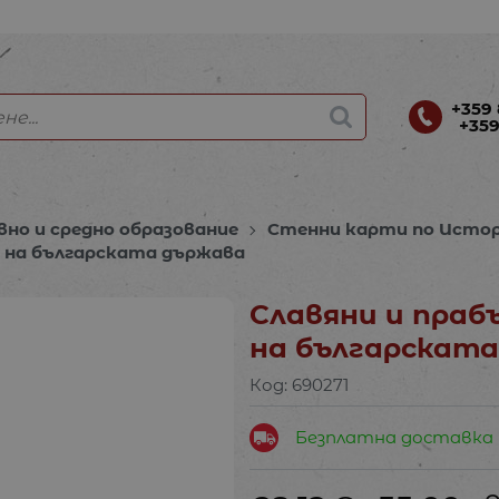
+359 
+359
вно и средно образование
Стенни карти по Исто
не на българската държава
Славяни и прабъ
на българскат
Код:
690271
Безплатна доставка