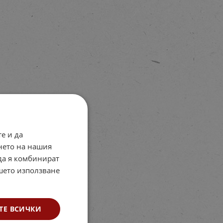
е и да
нето на нашия
 да я комбинират
ашето използване
ТЕ ВСИЧКИ