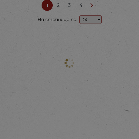
1
2
3
4
На страница по: