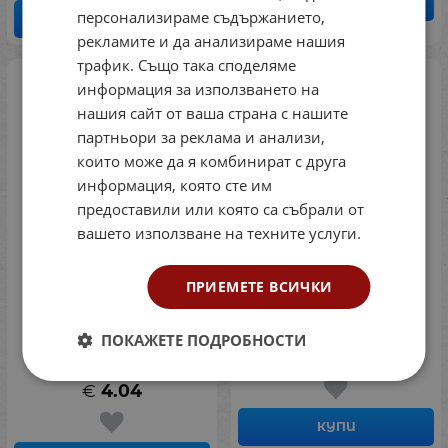
КУПИ
персонализираме съдържанието,
КУПИ
рекламите и да анализираме нашия
трафик. Също така споделяме
информация за използването на
нашия сайт от ваша страна с нашите
партньори за реклама и анализи,
които може да я комбинират с друга
информация, която сте им
предоставили или която са събрали от
вашето използване на техните услуги.
ПРИЕМЕТЕ ВСИЧКИ
Самостоятелни
Принцът и просякът
работи по Български
(Скорпио)
език за 3 клас, 2018
Код: 27116527
ПОКАЖЕТЕ ПОДРОБНОСТИ
(Скорпио)
€
4.60
Код: 27035328
€
4.04
КУПИ