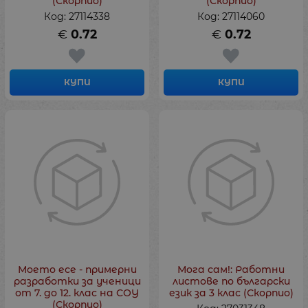
(Скорпио)
(Скорпио)
Код: 27114338
Код: 27114060
€
0.72
€
0.72
КУПИ
КУПИ
Моето есе - примерни
Мога сам!: Работни
разработки за ученици
листове по български
от 7. до 12. клас на СОУ
език за 3 клас (Скорпио)
(Скорпио)