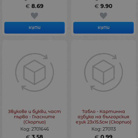
€
8.69
€
9.90
КУПИ
КУПИ
Звукове и букви, част
Табло - Картинна
първа - Гласните
азбука на българския
(Скорпио)
език 23х15.5см (Скорпио)
Код: 2701646
Код: 270113
€
3.58
€
0.99