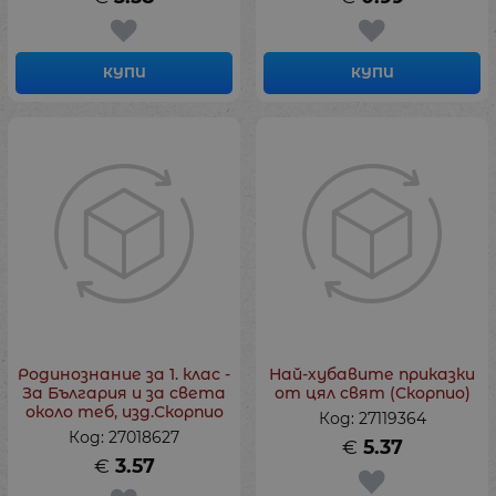
КУПИ
КУПИ
Родинознание за 1. клас -
Най-хубавите приказки
За България и за света
от цял свят (Скорпио)
около теб, изд.Скорпио
Код: 27119364
Код: 27018627
€
5.37
€
3.57