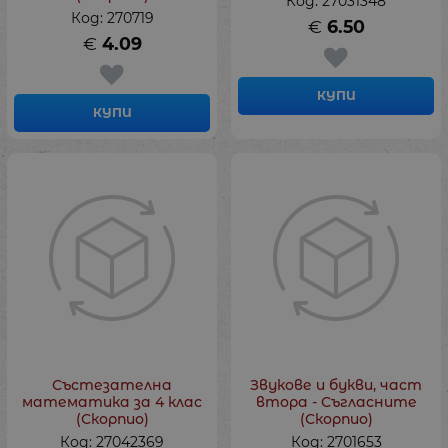
Код: 27031348
Код: 270719
€
6.50
€
4.09
КУПИ
КУПИ
Състезателна
Звукове и букви, част
математика за 4 клас
втора - Съгласните
(Скорпио)
(Скорпио)
Код: 27042369
Код: 2701653