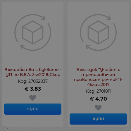
Вълшебства с буквите -
Бълг.език “Учебен и
УП по Б.Е.Л. 3кл2018(Скор
тренировъчен
правописен речник“1-
Код: 27032037
4клас,2017
€
3.83
Код: 2701011
€
4.70
КУПИ
КУПИ