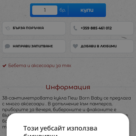
бр.
КУПИ
+359 885 461 012
БЪРЗА ПОРЪЧКА
НАПРАВИ ЗАПИТВАНЕ
ДОБАВИ В ЛЮБИМИ
Бебета и аксесоари за тях
Информация
38-сантиметровата кукла New Born Baby се предлага
с много аксесоари . В допълнение към памперса,
приборите за вечеря, бибероните и флаконите е
включено и гърнето. Новороденото бебе може да пие
вода правилно без батерии и след това да отиде до
Този уебсайт използва
тоалетната.