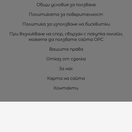
Общи условия за ползване
Политиката за поверителност
Политика за използване на бисквитки
При възникване на спор, свързан с покупка онлайн,
можете да ползвате сайта ОРС
Вашите права
Отказ от сделка
За нас
Карта на сайта
Контакти
Контакти
„ТЕОДОРОС” ЕООД
Стара Загора (6000)
кв. Индустриален
ул. Пружинна №9, магазин №10