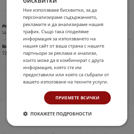
бисквитки
Ние използваме бисквитки, за да
Характеристики
персонализираме съдържанието,
рекламите и да анализираме нашия
Размери в см
трафик. Също така споделяме
14.5 x 33.5 x 38 см
информация за използването на
нашия сайт от ваша страна с нашите
Баркод (ISBN, UPC, др.)
партньори за реклама и анализи,
7216105032533
които може да я комбинират с друга
информация, която сте им
предоставили или която са събрали от
вашето използване на техните услуги.
ПРИЕМЕТЕ ВСИЧКИ
ПОКАЖЕТЕ ПОДРОБНОСТИ