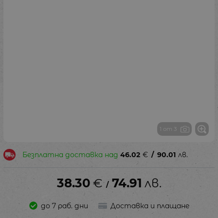
1 от 3
Безплатна доставка над
46.02
€
/
90.01
лв.
38.30
€
74.91
лв.
/
до 7 раб. дни
Доставка и плащане