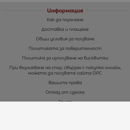
Информация
Как да поръчаме
Доставка и плащане
Общи условия за ползване
Политиката за поверителност
Политика за използване на бисквитки
При възникване на спор, свързан с покупка онлайн,
можете да ползвате сайта ОРС
Вашите права
Отказ от сделка
За нас
Карта на сайта
Контакти