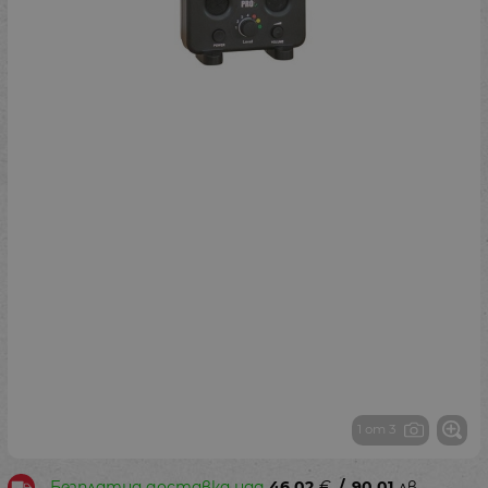
1 от 3
Безплатна доставка над
46.02
€
/
90.01
лв.