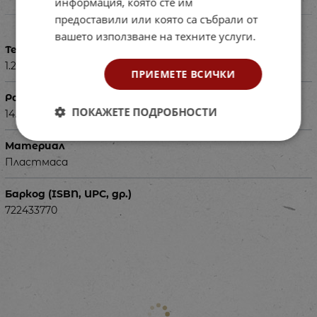
информация, която сте им
Характеристики
предоставили или която са събрали от
вашето използване на техните услуги.
Тегло в кг
1.200
ПРИЕМЕТЕ ВСИЧКИ
Размери в см
ПОКАЖЕТЕ ПОДРОБНОСТИ
14.5 х 6.5 х 47
Материал
Пластмаса
Баркод (ISBN, UPC, др.)
722433770