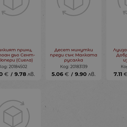
лкият принц,
Десет минутки
Луиза
оан дьо Сент-
преди сън: Малката
Добр
зюпери (Сиела)
русалка
и
Код: 20184502
Код: 20183139
Ко
0
€
9.78
лв.
5.06
€
9.90
лв.
7.11
/
/