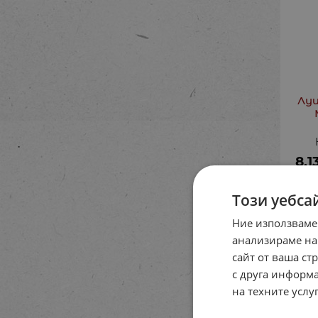
Луи
8.1
Този уебса
Ние използваме
анализираме на
сайт от ваша ст
с друга информа
на техните услуг