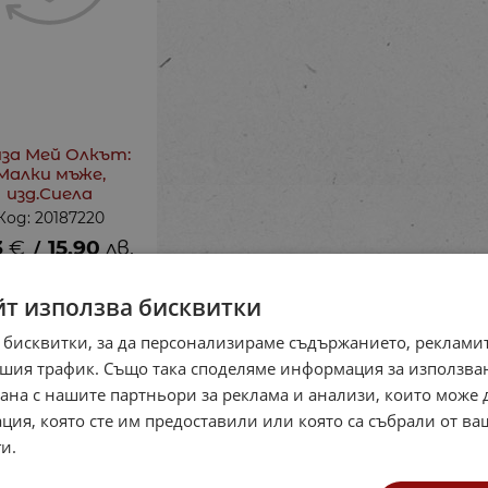
за Мей Олкът:
Малки мъже,
изд.Сиела
Код: 20187220
3
€
15.90
лв.
/
йт използва бисквитки
 бисквитки, за да персонализираме съдържанието, рекламит
шия трафик. Също така споделяме информация за използва
рана с нашите партньори за реклама и анализи, които може
ция, която сте им предоставили или която са събрали от в
и.