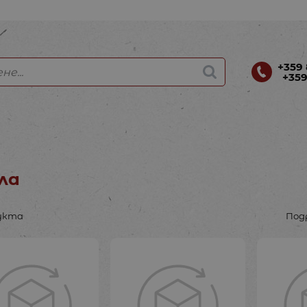
+359 
+359
ла
укта
Под