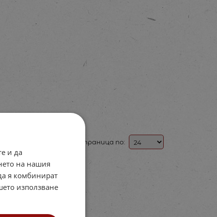
На страница по:
е и да
нето на нашия
 да я комбинират
ашето използване