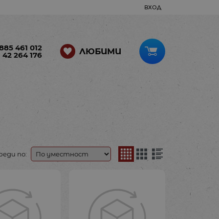
ВХОД
885 461 012
ЛЮБИМИ
 42 264 176
реди по: