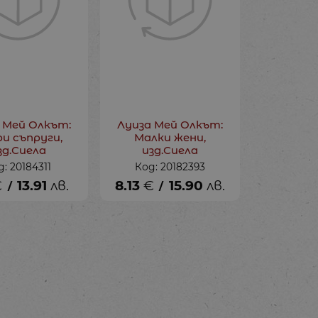
 Мей Олкът:
Луиза Мей Олкът:
и съпруги,
Малки жени,
зд.Сиела
изд.Сиела
д: 20184311
Код: 20182393
€
13.91
лв.
8.13
€
15.90
лв.
/
/