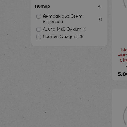
Автор
Антоан дьо Сент-
(1)
Екзюпери
Луиза Мей Олкът
(3)
Рианън Филдинг
(1)
Ма
Ант
Ек
5.0