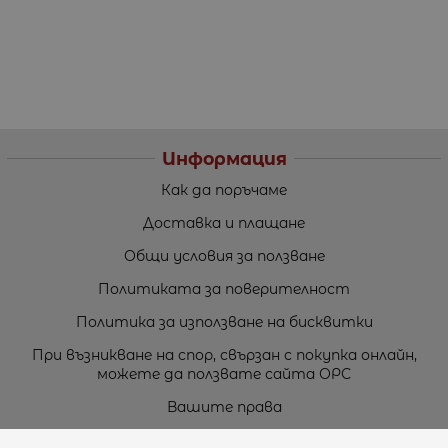
Информация
Как да поръчаме
Доставка и плащане
Общи условия за ползване
Политиката за поверителност
Политика за използване на бисквитки
При възникване на спор, свързан с покупка онлайн,
можете да ползвате сайта ОРС
Вашите права
Отказ от сделка