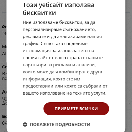
Този уебсайт използва
бисквитки
Характеристики
Ние използваме бисквитки, за да
Размери в см
персонализираме съдържанието,
190х40 Н=117
рекламите и да анализираме нашия
трафик. Също така споделяме
Материал
информация за използването на
ЛПДЧ
нашия сайт от ваша страна с нашите
партньори за реклама и анализи,
Специфика
които може да я комбинират с друга
Възможност за избор цвета на ламината от базова
информация, която сте им
палитра или допълнителни цветови палитри.
предоставили или която са събрали от
Допълнителна информация
вашето използване на техните услуги.
Изисква се авансово плащане на 50% от сумата.
Доставя се в сглобен вид.
ПРИЕМЕТЕ ВСИЧКИ
Баркод (ISBN, UPC, др.)
840671
ПОКАЖЕТЕ ПОДРОБНОСТИ