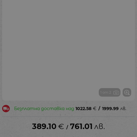
1 от 2
Безплатна доставка над
1022.58
€
/
1999.99
лв.
389.10
€
761.01
лв.
/