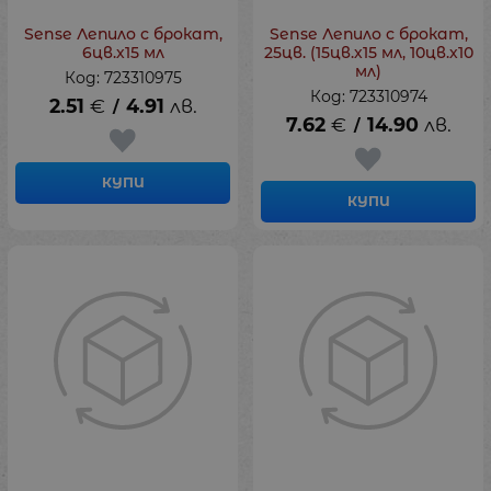
Sense Лепило с брокат,
Sense Лепило с брокат,
6цв.х15 мл
25цв. (15цв.х15 мл, 10цв.х10
мл)
Код: 723310975
Код: 723310974
2.51
€
4.91
лв.
/
7.62
€
14.90
лв.
/
КУПИ
КУПИ