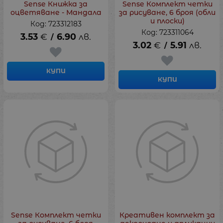
Sense Книжка за
Sense Комплект четки
оцветяване - Мандала
за рисуване, 6 броя (обли
и плоски)
Код: 723312183
Код: 723311064
3.53
€
6.90
лв.
/
3.02
€
5.91
лв.
/
КУПИ
КУПИ
Sense Комплект четки
Креативен комплект за