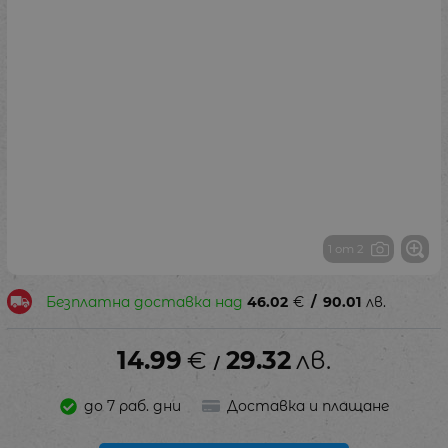
1 от 2
Безплатна доставка над
46.02
€
/
90.01
лв.
14.99
€
29.32
лв.
/
до 7 раб. дни
Доставка и плащане