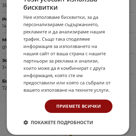
350гр.
бисквитки
Ние използваме бисквитки, за да
Размери в см
персонализираме съдържанието,
14х14х10см.
рекламите и да анализираме нашия
трафик. Също така споделяме
Материал
информация за използването на
дърво
нашия сайт от ваша страна с нашите
партньори за реклама и анализи,
За деца на възраст
3+
които може да я комбинират с друга
информация, която сте им
Баркод (ISBN, UPC, др.)
предоставили или която са събрали от
72550119-2
вашето използване на техните услуги.
ПРИЕМЕТЕ ВСИЧКИ
ПОКАЖЕТЕ ПОДРОБНОСТИ