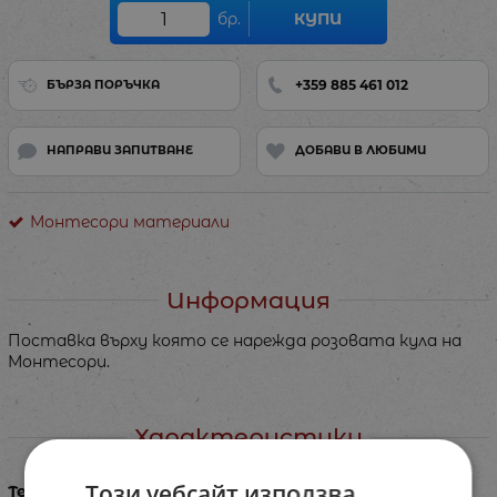
бр.
КУПИ
+359 885 461 012
БЪРЗА ПОРЪЧКА
НАПРАВИ ЗАПИТВАНЕ
ДОБАВИ В ЛЮБИМИ
Монтесори материали
Информация
Поставка върху която се нарежда розовата кула на
Монтесори.
Характеристики
Този уебсайт използва
Тегло в кг