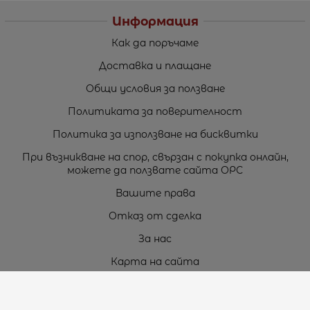
Информация
Как да поръчаме
Доставка и плащане
Общи условия за ползване
Политиката за поверителност
Политика за използване на бисквитки
При възникване на спор, свързан с покупка онлайн,
можете да ползвате сайта ОРС
Вашите права
Отказ от сделка
За нас
Карта на сайта
Контакти