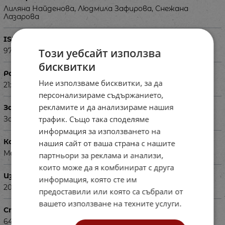
Лиляна Найденова, Людмила Зафирова, Снежана
Лазарова
ISBN
Този уебсайт използва
9789540141251
бисквитки
Размери в см
Ние използваме бисквитки, за да
21х29 см
персонализираме съдържанието,
рекламите и да анализираме нашия
За деца на възраст
трафик. Също така споделяме
За ученици в 1 клас
информация за използването на
Корица
нашия сайт от ваша страна с нашите
Мека
партньори за реклама и анализи,
които може да я комбинират с друга
Издадена
информация, която сте им
2021г.
предоставили или която са събрали от
вашето използване на техните услуги.
Страници
64