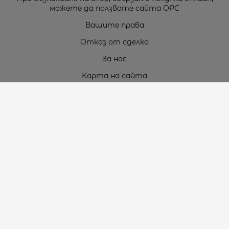
можете да ползвате сайта ОРС
Вашите права
Отказ от сделка
За нас
Карта на сайта
Контакти
Контакти
„ТЕОДОРОС” ЕООД
Стара Загора (6000)
кв. Индустриален
ул. Пружинна №9, магазин №10
тел.:
+359 42 264 176
GSM:
+359 885 461 012
GSM:
+359 898 850 399
e-mail:
office:at:teodoros.com