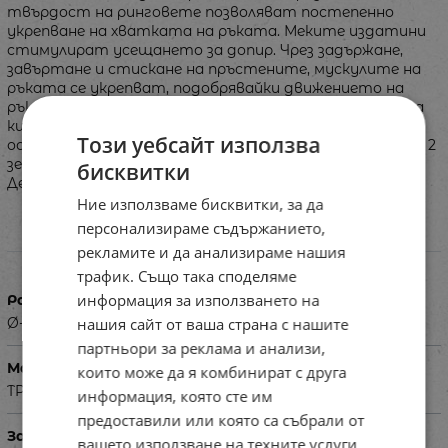
твърдост на ринговете позволяват постепенно
укрепване на хватката на ръката. Меките издатини
стимулират усещането за допир. Чрез задържане,
завъртане и стискане на пръстените, мускулите на
ръката се укрепват, подобрявайки движението на
ръката и пръстите. Това насърчава гъвкавостта на
китката, а високата плътност на издатините
Този уебсайт използва
осигурява отлично масажно изживяване. Съдържание: 2
зелени, 2 жълти и 2 сини ринга. Размери: Ø-6,5 см,
бисквитки
Дебелина: 1,3 см.
Ние използваме бисквитки, за да
персонализираме съдържанието,
Характеристики
рекламите и да анализираме нашия
трафик. Също така споделяме
информация за използването на
Размери в см
нашия сайт от ваша страна с нашите
Ø-6.5 см; Дебелина: 1.3 см
партньори за реклама и анализи,
Материал
които може да я комбинират с друга
TPR
информация, която сте им
предоставили или която са събрали от
За деца на възраст
вашето използване на техните услуги.