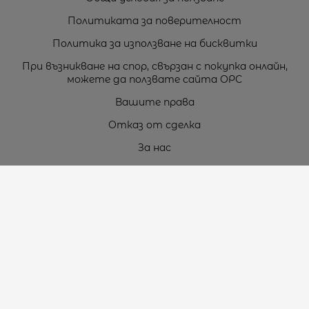
Политиката за поверителност
Политика за използване на бисквитки
При възникване на спор, свързан с покупка онлайн,
можете да ползвате сайта ОРС
Вашите права
Отказ от сделка
За нас
Карта на сайта
Контакти
Контакти
„ТЕОДОРОС” ЕООД
Стара Загора (6000)
кв. Индустриален
ул. Пружинна №9, магазин №10