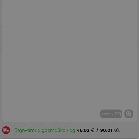
1 от 3
Безплатна доставка над
46.02
€
/
90.01
лв.