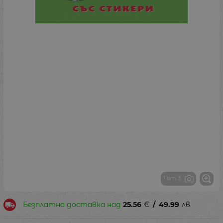
1 от 3
Безплатна доставка над
25.56
€
/
49.99
лв.