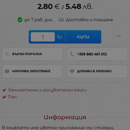
2.80
€
5.48
лв.
/
до 7 раб. дни
Доставка и плащане
бр.
КУПИ
+359 885 461 012
БЪРЗА ПОРЪЧКА
НАПРАВИ ЗАПИТВАНЕ
ДОБАВИ В ЛЮБИМИ
Занимателни и рисувателни книги
Пан
Информация
В книжката има цветно приложение със стикери,