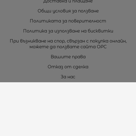
Доставка и плащане
Общи условия за ползване
Политиката за поверителност
Политика за използване на бисквитки
При възникване на спор, свързан с покупка онлайн,
можете да ползвате сайта ОРС
Вашите права
Отказ от сделка
За нас
Карта на сайта
Контакти
Контакти
„ТЕОДОРОС” ЕООД
Стара Загора (6000)