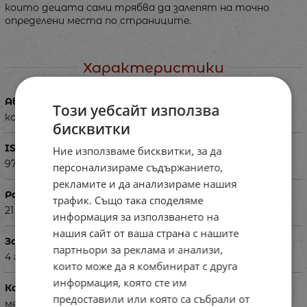
които децата сами трябва да залепят на точно
определени места по страниците.
Характеристики
Автор
Този уебсайт използва
колектив
бисквитки
ISBN
Ние използваме бисквитки, за да
9786192403331
персонализираме съдържанието,
рекламите и да анализираме нашия
Размери в см
трафик. Също така споделяме
21 х 28
информация за използването на
нашия сайт от ваша страна с нашите
За деца на възраст
партньори за реклама и анализи,
4 г.
които може да я комбинират с друга
информация, която сте им
Корица
предоставили или която са събрали от
мека