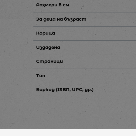
Размери в см
За деца на възраст
Корица
Издадена
Страници
Тип
Баркод (ISBN, UPC, др.)