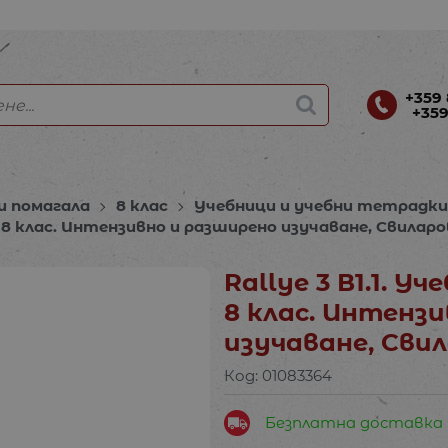
+359 
+359
и помагала
8 клас
Учебници и учебни тетрадк
 за 8 клас. Интензивно и разширено изучаване, Свилар
Rallye 3 В1.1. У
8 клас. Интенз
изучаване, Сви
Код:
01083364
Безплатна доставка