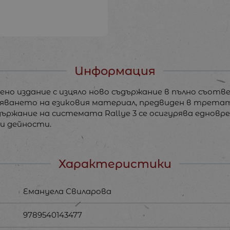
Информация
отено издание с изцяло ново съдържание в пълно съо
яването на езиковия материал, предвиден в третат
ъдържание на системата Rallye 3 се осигурява еднов
и дейности.
Характеристики
Емануела Свиларова
9789540143477