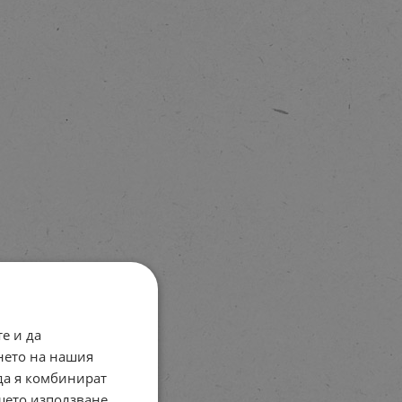
е и да
нето на нашия
 да я комбинират
ашето използване