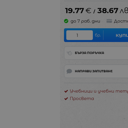
19.77
€
38.67
лв
/
до 7 раб. дни
Дост
бр.
КУП
БЪРЗА ПОРЪЧКА
НАПРАВИ ЗАПИТВАНЕ
Учебници и учебни тетр
Просвета