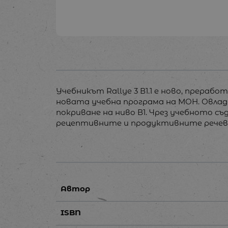
Учебникът Rallye 3 В1.1 е ново, прераб
новата учебна програма на МОН. Овлад
покриване на ниво В1. Чрез учебното с
рецептивните и продуктивните речев
Автор
ISBN