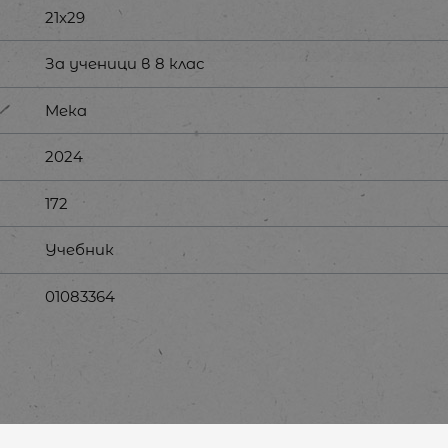
21x29
За ученици в 8 клас
Мека
2024
172
Учебник
01083364