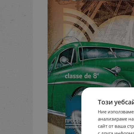
Този уебса
Ние използваме
анализираме на
сайт от ваша ст
с друга информа