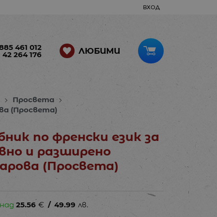
ВХОД
885 461 012
ЛЮБИМИ
 42 264 176
и
Просвета
ова (Просвета)
чебник по френски език за
ивно и разширено
ларова (Просвета)
 над
25.56
€
/
49.99
лв.