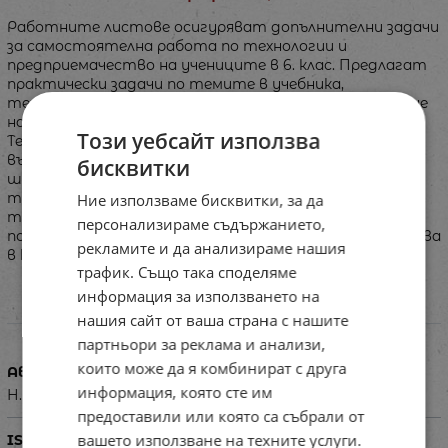
Работните листове осигуряват допълнителни задачи
за самостоятелна работа по технологии и
предприемачество на учениците в 6. клас. Предлагат
практически задачи по темите в учебника,
технологични карти, идеи за проучване и за решаване
на казуси, за екипна и за проектна работа.
Този уебсайт използва
Тематичното разнообразие на задачите дава
възможност: • да се повиши интересът на
бисквитки
шестокласниците към предмета • да се усвоят
трайно предвидените в програмата на МОН
Ние използваме бисквитки, за да
технологични знания • да се изградят начални умения
персонализираме съдържанието,
по предприемачество. Помагалото може да се използва
рекламите и да анализираме нашия
в клас или за домашна работа.
трафик. Също така споделяме
информация за използването на
нашия сайт от ваша страна с нашите
Характеристики
партньори за реклама и анализи,
които може да я комбинират с друга
Автор
информация, която сте им
Н. Димитрова, В. Петров, М. Кавданска, И. Генова
предоставили или която са събрали от
вашето използване на техните услуги.
ISBN