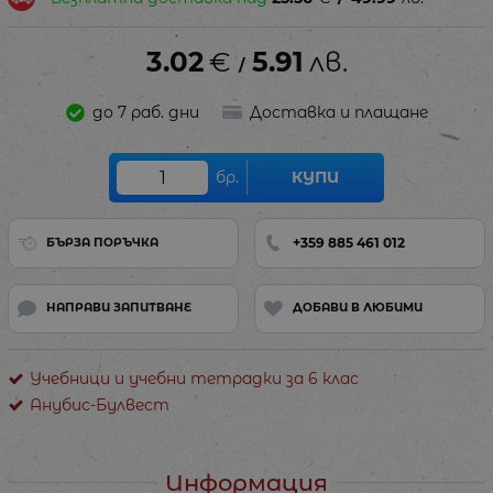
3.02
€
5.91
лв.
/
до 7 раб. дни
Доставка и плащане
бр.
КУПИ
+359 885 461 012
БЪРЗА ПОРЪЧКА
НАПРАВИ ЗАПИТВАНЕ
ДОБАВИ В ЛЮБИМИ
Учебници и учебни тетрадки за 6 клас
Анубис-Булвест
Информация