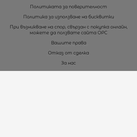
Политиката за поверителност
Политика за използване на бисквитки
При възникване на спор, свързан с покупка онлайн,
можете да ползвате сайта ОРС
Вашите права
Отказ от сделка
За нас
Карта на сайта
Контакти
Контакти
„ТЕОДОРОС” ЕООД
Стара Загора (6000)
кв. Индустриален
ул. Пружинна №9, магазин №10