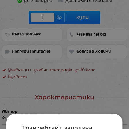
до 7 раб. дни
Доставка и плащане
бр.
КУПИ
+359 885 461 012
БЪРЗА ПОРЪЧКА
НАПРАВИ ЗАПИТВАНЕ
ДОБАВИ В ЛЮБИМИ
Учебници и учебни тетрадки за 10 клас
Булвест
Характеристики
Автор
Румен Пенин, Димитър Иванов, Валентина Стоянова
Този уебсайт използва