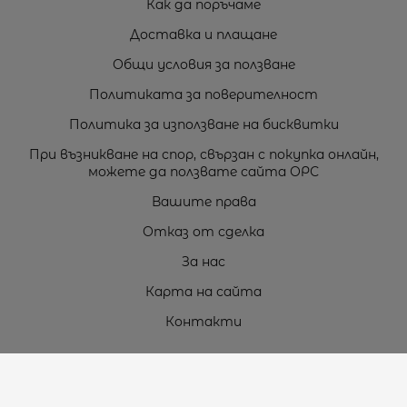
Как да поръчаме
Доставка и плащане
Общи условия за ползване
Политиката за поверителност
Политика за използване на бисквитки
При възникване на спор, свързан с покупка онлайн,
можете да ползвате сайта ОРС
Вашите права
Отказ от сделка
За нас
Карта на сайта
Контакти
Контакти
„ТЕОДОРОС” ЕООД