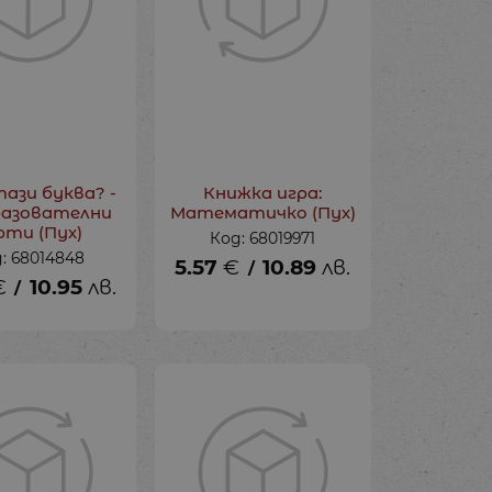
тази буква? -
Книжка игра:
разователни
Математичко (Пух)
рти (Пух)
Код: 68019971
: 68014848
5.57
€
10.89
лв.
/
€
10.95
лв.
/