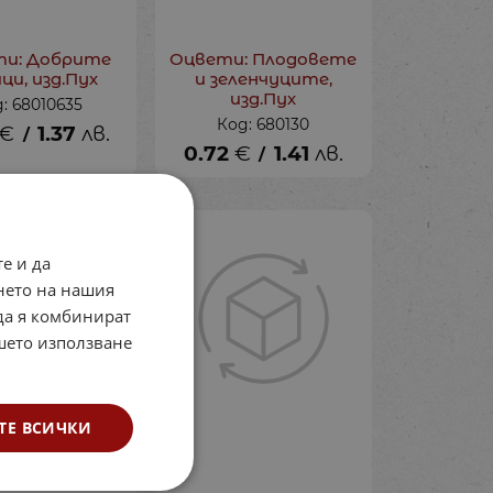
ти: Добрите
Оцвети: Плодовете
ци, изд.Пух
и зеленчуците,
изд.Пух
: 68010635
Код: 680130
€
1.37
лв.
/
0.72
€
1.41
лв.
/
е и да
нето на нашия
 да я комбинират
ашето използване
ТЕ ВСИЧКИ