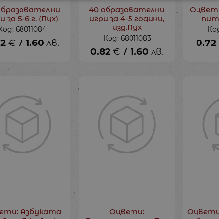
образователни
40 образователни
Оцвет
и за 5-6 г. (Пух)
игри за 4-5 години,
питк
изд.Пух
Код: 68011084
Код
Код: 68011083
82
€
1.60
лв.
0.72
/
0.82
€
1.60
лв.
/
ети: Азбуката
Оцвети:
Оцвети