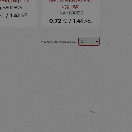
ата, изд.Пух
стихчета (Лиса),
изд.Пух
: 68019875
Код: 680126
€
1.41
лв.
/
0.72
€
1.41
лв.
/
На страница по: