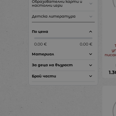
Образователни карти и
настолни игри
Детска литература
По цена
0.00 €
0.00 €
у
Материал
писа
За деца на възраст
1.3
Брой части