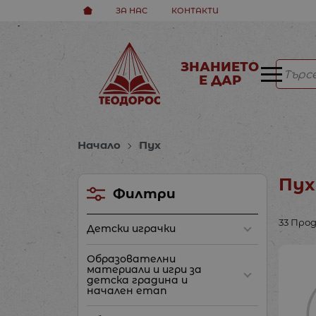
ЗА НАС
КОНТАКТИ
ЗНАНИЕТО
Е ДАР
Начало
Пух
Пух
Филтри
33 Про
Детски играчки
Образователни
материали и игри за
детска градина и
начален етап