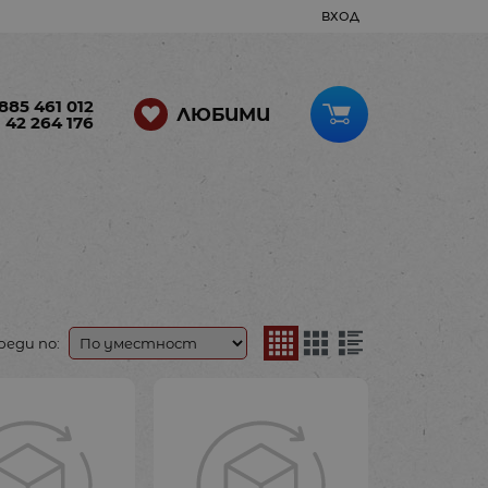
ВХОД
885 461 012
ЛЮБИМИ
 42 264 176
реди по: