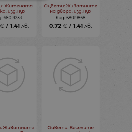
и: Житената
Оцвети: Животните
а, изд.Пух
на двора, изд.Пух
: 68019233
Код: 68019868
€
1.41
лв.
0.72
€
1.41
лв.
/
/
: Животните
Оцвети: Веселите