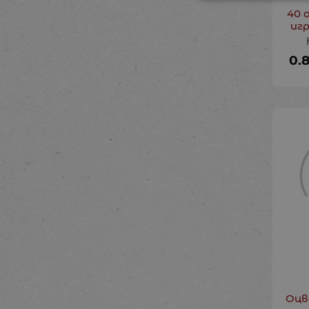
40 
игр
0.
Оцв