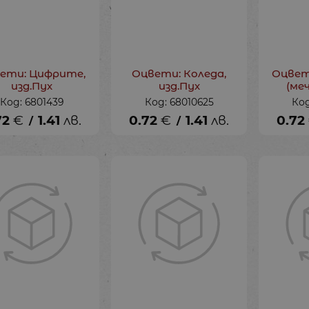
ети: Цифрите,
Оцвети: Коледа,
Оцвет
изд.Пух
изд.Пух
(меч
Код: 6801439
Код: 68010625
Код
72
€
1.41
лв.
0.72
€
1.41
лв.
0.72
/
/