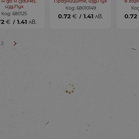
А до Я (зайче),
Празниците, изд.Пух
в гор
изд.Пух
Код: 68010149
Код
Код: 680125
0.72
€
1.41
лв.
0.72
/
72
€
1.41
лв.
/
2