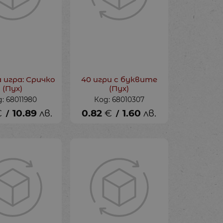
 игра: Сричко
40 игри с буквите
(Пух)
(Пух)
: 68011980
Код: 68010307
€
10.89
лв.
0.82
€
1.60
лв.
/
/