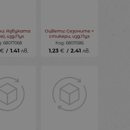
и: Азбуката
Оцвети: Сезоните +
е), изд.Пух
стикери, изд.Пух
: 68017068
Код: 68011586
€
1.41
лв.
1.23
€
2.41
лв.
/
/