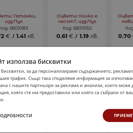
ети: Гатанки,
Оцвети: Колко е
Оцве
изд.Пух
часът?, изд.Пух
нави
Код: 68010901
Код: 68011050
Код
72
€
1.41
лв.
0.61
€
1.19
лв.
0.70
/
/
йт използва бисквитки
 бисквитки, за да персонализираме съдържанието, рекламит
шия трафик. Също така споделяме информация за използва
рана с нашите партньори за реклама и анализи, които може
ция, която сте им предоставили или която са събрали от в
и.
ПОДРОБНОСТИ
ПРИЕМЕ