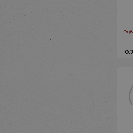
Оцв
0.