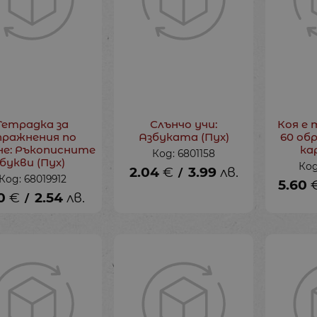
Тетрадка за
Слънчо учи:
Коя е 
пражнения по
Азбуката (Пух)
60 об
не: Ръкописните
ка
Код: 6801158
букви (Пух)
Код
2.04
€
3.99
лв.
/
Код: 68019912
5.60
0
€
2.54
лв.
/