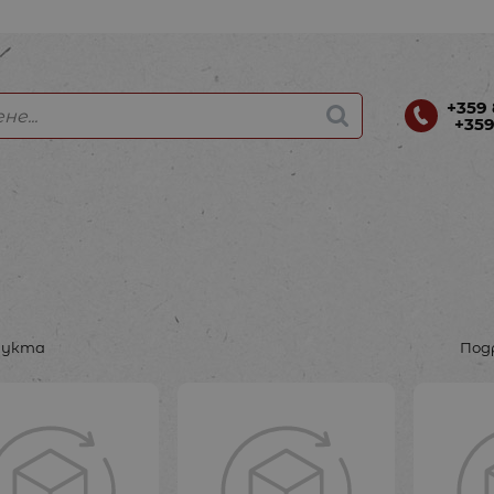
+359 
+359
дукта
Под