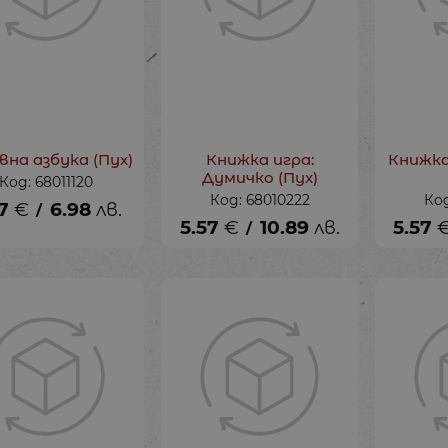
вна азбука (Пух)
Книжка игра:
Книжка
Думичко (Пух)
Код: 68011120
Код: 68010222
Код
7
€
6.98
лв.
/
5.57
€
10.89
лв.
5.57
/