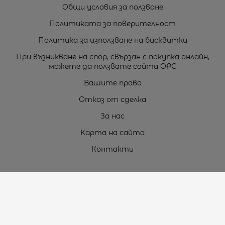
Общи условия за ползване
Политиката за поверителност
Политика за използване на бисквитки
При възникване на спор, свързан с покупка онлайн,
можете да ползвате сайта ОРС
Вашите права
Отказ от сделка
За нас
Карта на сайта
Контакти
Контакти
„ТЕОДОРОС” ЕООД
Стара Загора (6000)
кв. Индустриален
ул. Пружинна №9, магазин №10