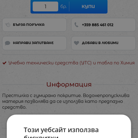
бр.
КУПИ
+359 885 461 012
БЪРЗА ПОРЪЧКА
НАПРАВИ ЗАПИТВАНЕ
ДОБАВИ В ЛЮБИМИ
Учебно технически средства (УТС) и табла по Химия
Информация
Престилка с гумирано покритие. Водонепропусклива
материя позволява да се използва като предпазно
средство.
Характеристики
Този уебсайт използва
бисквитки