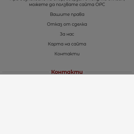
можете да ползвате сайта ОРС
Вашите права
Отказ от сделка
За нас
Карта на сайта
Контакти
Контакти
„ТЕОДОРОС” ЕООД
Стара Загора (6000)
кв. Индустриален
ул. Пружинна №9, магазин №10
тел.:
+359 42 264 176
GSM:
+359 885 461 012
GSM:
+359 898 850 399
e-mail:
office:at:teodoros.com