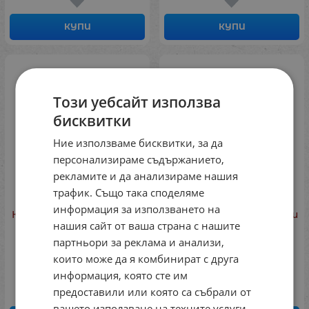
КУПИ
КУПИ
Този уебсайт използва
бисквитки
Ние използваме бисквитки, за да
персонализираме съдържанието,
рекламите и да анализираме нашия
трафик. Също така споделяме
информация за използването на
Конструктор с пръчици
Конструктор с пръчици
нашия сайт от ваша страна с нашите
- Playstix (150 части)
- Clipstix (150 части)
Вариант 2
Вариант 1
партньори за реклама и анализи,
Код: 726990000
Код: 726990101
които може да я комбинират с друга
41.00
€
80.19
лв.
58.29
€
114.01
лв.
/
/
информация, която сте им
предоставили или която са събрали от
вашето използване на техните услуги.