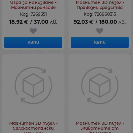
Игра за нанизване -
Магнитен 3D пъзел -
Магнитни рингове
Превозни средства
Код: 7269351
Код: 726960313
18.92
€
37.00
лв.
92.03
€
180.00
лв.
/
/
КУПИ
КУПИ
Магнитен 3D пъзел -
Магнитен 3D пъзел -
Селскостопански
Животните от