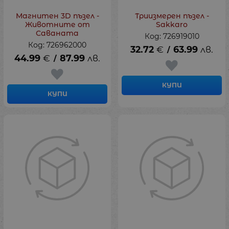
Магнитен 3D пъзел -
Триизмерен пъзел -
Животните от
Sakkaro
Саваната
Код: 726919010
Код: 726962000
32.72
€
63.99
лв.
/
44.99
€
87.99
лв.
/
КУПИ
КУПИ