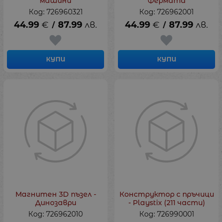
машини
Фермата
Код: 726960321
Код: 726962001
44.99
€
87.99
лв.
44.99
€
87.99
лв.
/
/
КУПИ
КУПИ
Магнитен 3D пъзел -
Конструктор с пръчици
Динозаври
- Playstix (211 части)
Код: 726962010
Код: 726990001