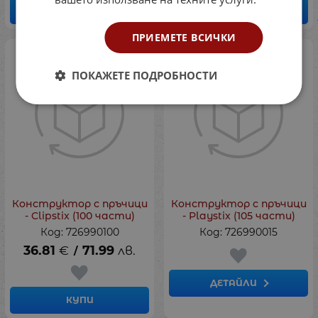
КУПИ
КУПИ
ПРИЕМЕТЕ ВСИЧКИ
НЕНАЛИЧЕН
ПОКАЖЕТЕ ПОДРОБНОСТИ
Конструктор с пръчици
Конструктор с пръчици
- Clipstix (100 части)
- Playstix (105 части)
Код: 726990100
Код: 726990015
36.81
€
71.99
лв.
/
ДЕТАЙЛИ
КУПИ