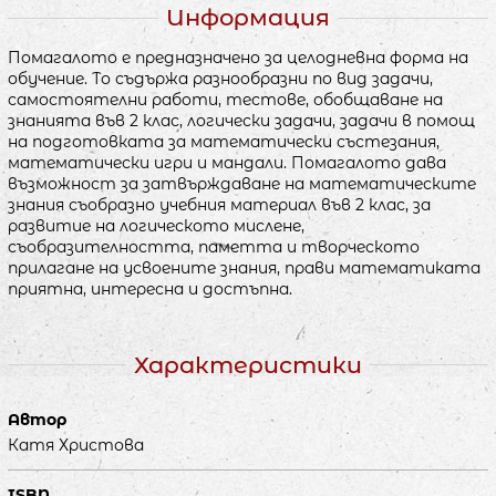
Информация
Помагалото е предназначено за целодневна форма на
обучение. То съдържа разнообразни по вид задачи,
самостоятелни работи, тестове, обобщаване на
знанията във 2 клас, логически задачи, задачи в помощ
на подготовката за математически състезания,
математически игри и мандали. Помагалото дава
възможност за затвърждаване на математическите
знания съобразно учебния материал във 2 клас, за
развитие на логическото мислене,
съобразителността, паметта и творческото
прилагане на усвоените знания, прави математиката
приятна, интересна и достъпна.
Характеристики
Автор
Катя Христова
ISBN