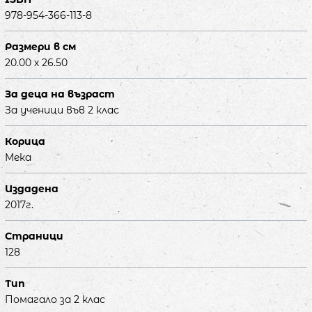
978-954-366-113-8
Размери в см
20.00 х 26.50
За деца на възраст
За ученици във 2 клас
Корица
Мека
Издадена
2017г.
Страници
128
Тип
Помагало за 2 клас