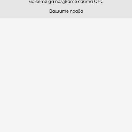
можете да ползвате сайта ОРС
Вашите права
Отказ от сделка
За нас
Карта на сайта
Контакти
Контакти
„ТЕОДОРОС” ЕООД
Стара Загора (6000)
кв. Индустриален
ул. Пружинна №9, магазин №10
тел.:
+359 42 264 176
GSM:
+359 885 461 012
GSM:
+359 898 850 399
e-mail:
office:at:teodoros.com
Работно време: