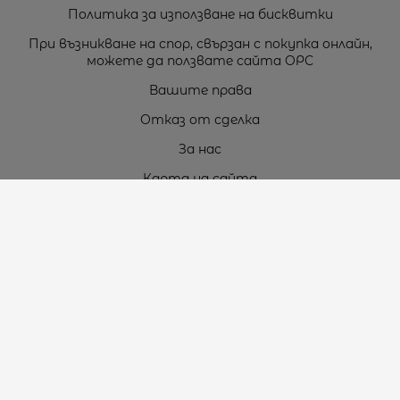
Политика за използване на бисквитки
При възникване на спор, свързан с покупка онлайн,
можете да ползвате сайта ОРС
Вашите права
Отказ от сделка
За нас
Карта на сайта
Контакти
Контакти
„ТЕОДОРОС” ЕООД
Стара Загора (6000)
кв. Индустриален
ул. Пружинна №9, магазин №10
тел.:
+359 42 264 176
GSM:
+359 885 461 012