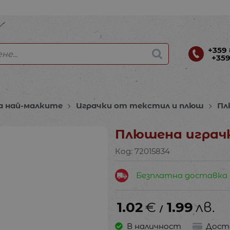
+359 
+359
а най-малките
Играчки от текстил и плюш
Пл
Плюшена играчк
Код:
72015834
Безплатна доставка
1.02
€
1.99
лв.
/
В наличност
Дост