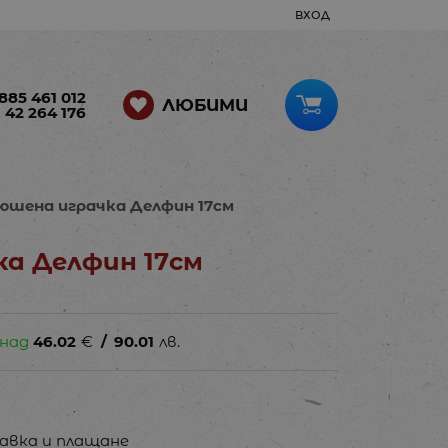
ВХОД
885 461 012
ЛЮБИМИ
 42 264 176
юшена играчка Делфин 17см
а Делфин 17см
 над
46.02
€
/
90.01
лв.
авка и плащане