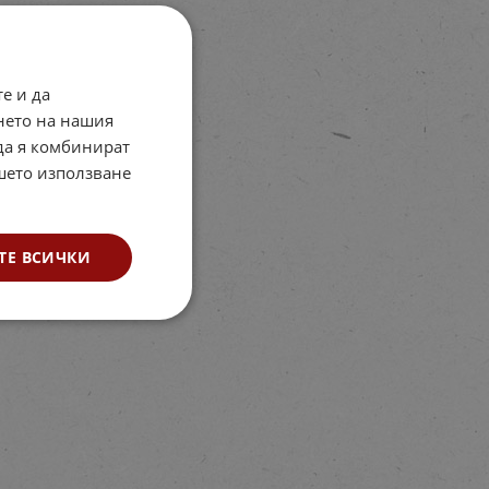
е и да
нето на нашия
 да я комбинират
ашето използване
ТЕ ВСИЧКИ