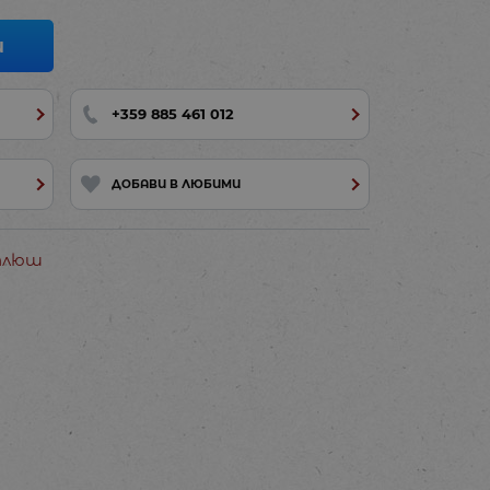
И
+359 885 461 012
ДОБАВИ В ЛЮБИМИ
 плюш