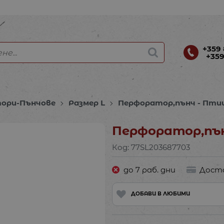
+359 
+359
ори-Пънчове
Размер L
Перфоратор,пънч - Птица
Перфоратор,пънч
Код:
77SL203687703
до 7 раб. дни
Дост
ДОБАВИ В ЛЮБИМИ