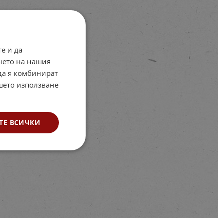
е и да
нето на нашия
 да я комбинират
ашето използване
ТЕ ВСИЧКИ