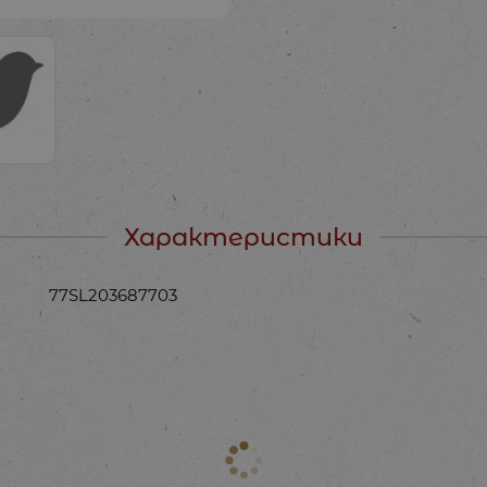
Характеристики
77SL203687703