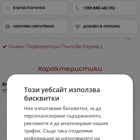
+359 885 461 012
БЪРЗА ПОРЪЧКА
НАПРАВИ ЗАПИТВАНЕ
ДОБАВИ В ЛЮБИМИ
Големи Перфоратори-Пънчове Размер L
Характеристики
Баркод (ISBN, UPC, др.)
Този уебсайт използва
77SL203687545
бисквитки
Ние използваме бисквитки, за да
персонализираме съдържанието,
рекламите и да анализираме нашия
трафик. Също така споделяме
информация за използването на