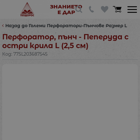
ЗНАНИЕТО
Е ДАР
Назад до Големи Перфоратори-Пънчове Размер L
Перфоратор, пънч - Пеперуда с
остри крила L (2,5 см)
Код:
77SL203687545