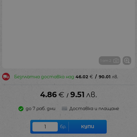
1 от 2
Безплатна доставка над
46.02
€
/
90.01
лв.
4.86
€
9.51
лв.
/
до 7 раб. дни
Доставка и плащане
бр.
КУПИ