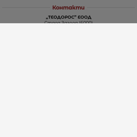
Контакти
„ТЕОДОРОС” ЕООД
Стара Загора (6000)
кв. Индустриален
ул. Пружинна №9, магазин №10
тел.:
+359 42 264 176
GSM:
+359 885 461 012
GSM:
+359 898 850 399
e-mail:
office:at:teodoros.com
Работно време:
Понеделник до Петък - 8:30 ч. до 17:00 ч.
Събота - 10:00 ч. до 15:00 ч.
Неделя – Почивен ден
Методи на плащане
Следвайте ни